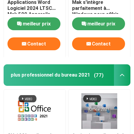
Applications Word
Mak s'intègre
Logiciel 2024 LTSC
parfaitement à
Mak 500 Appareils
Windows pour offrir
Pour Windows
une expérience
meilleur prix
meilleur prix
utilisateur familière
Contact
Contact
plus professionnel du bureau 2021
(77)