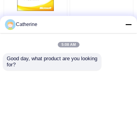
Pleine activation 2010
Activation 2010
du code principal 32
multiple de Mme Office
Catherine
64Bit Word de Office
du PC 5000 de code en
2010 de version
ligne d'activation
5:08 AM
meilleur prix
meilleur prix
Good day, what product are you looking 
for?
Contact
Contact
Regardez plus
Aperçu
Au sujet de nous
Contactez-nous
Desktop Site
Plan du site
Privacy Policy