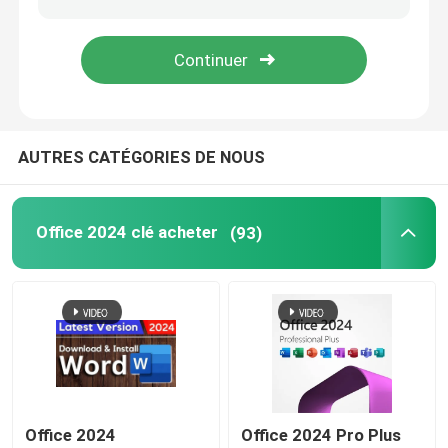
Le serveur Windows 2022
serveur 2019 de fenêtres
AUTRES CATÉGORIES DE NOUS
SQL 2022 STD
Office 2024 clé acheter
(93)
Norme SQL Server 2019
Office 2024
Office 2024 Pro Plus