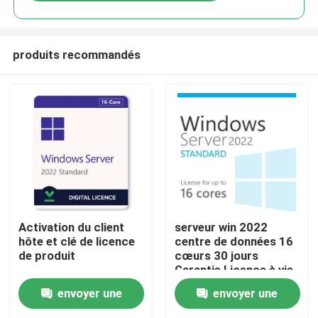
produits recommandés
À la maison
Activation du client
serveur win 2022
hôte et clé de licence
centre de données 16
de produit
cœurs 30 jours
Produits
Garantie Licence à vie
envoyer une
envoyer une
Vidéos