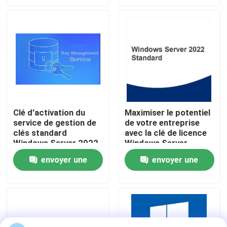
demande
demande
À propos de nous
Contrôle de la qualité
Nous contacter
Clé d'activation du
Maximiser le potentiel
service de gestion de
de votre entreprise
Nouvelles
clés standard
avec la clé de licence
Windows Server 2022
Windows Server
Demandez un devis
envoyer une
envoyer une
demande
demande
Office 2024 clé acheter
plus professionnel du bureau 2021