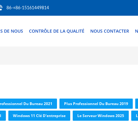
86-+86-15161449814
S DE NOUS
CONTRÔLE DE LA QUALITÉ
NOUS CONTACTER
N
rofessionnel Du Bureau 2021
Plus Professionnel Du Bureau 2019
l
Windows 11 Clé D'entreprise
Le Serveur Windows 2025
L