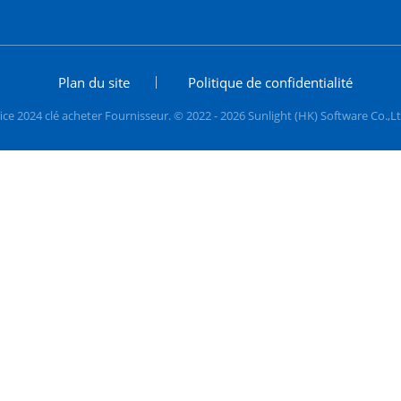
Plan du site
Politique de confidentialité
ce 2024 clé acheter Fournisseur. © 2022 - 2026 Sunlight (HK) Software Co.,Lt