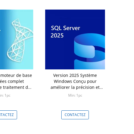
d moteur de base
Version 2025 Système
ées complet
Windows Conçu pour
le traitement des
améliorer la précision et
 et des capacités
l'efficacité des flux de travail
n: 1pc
Min: 1pc
e de données
de conception CAO
ancées
TACTEZ
CONTACTEZ