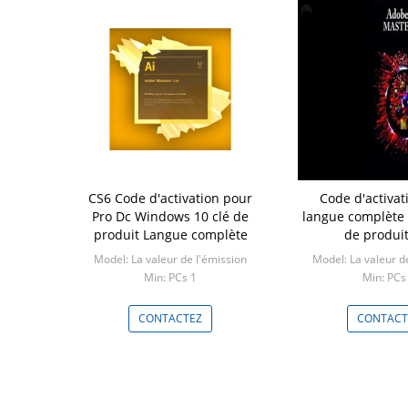
CS6 Code d'activation pour
Code d'activat
Pro Dc Windows 10 clé de
langue complète
produit Langue complète
de produi
Model: La valeur de l'émission
Model: La valeur d
Min: PCs 1
Min: PCs
CONTACTEZ
CONTACT