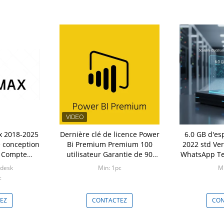
x 2018-2025
Dernière clé de licence Power
6.0 GB d'es
e conception
Bi Premium Premium 100
2022 std Ve
e Compte
utilisateur Garantie de 90
WhatsApp Te
t Validité 1
jours
base de do
odesk
Min: 1pc
Mi
pour les
c
EZ
CONTACTEZ
CON