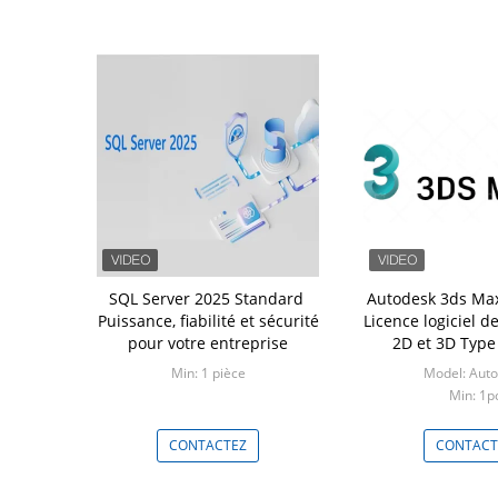
SQL Server 2025 Standard ️
Autodesk 3ds Ma
Puissance, fiabilité et sécurité
Licence logiciel d
pour votre entreprise
2D et 3D Typ
d'association lian
Min: 1 pièce
Model: Aut
an
Min: 1p
CONTACTEZ
CONTACT