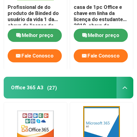
Profissional de do
casa de 1pc Office e
produto de Binded do
chave em linha da
usuário da vida 1 da
licença do estudante
chave da licença do
2019, chave do
escritório 2019 do
produto da palavra do
Melhor preço
Melhor preço
bloco de Digitas
HB 2019
Fale Conosco
Fale Conosco
Office 365 A3
(27)