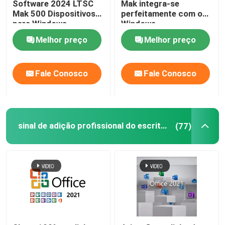
Software 2024 LTSC
Mak integra-se
Mak 500 Dispositivos
perfeitamente com o
para Windows
Windows,
proporcionando uma
Melhor preço
Melhor preço
experiência familiar e
de usuário
Fale Conosco
Fale Conosco
sinal de adição profissional do escritório 2021
(77)