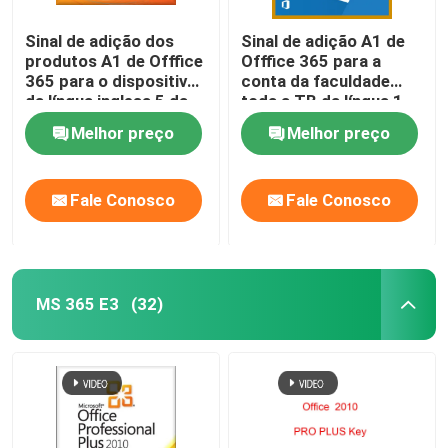
Sinal de adição dos
Sinal de adição A1 de
produtos A1 de Offfice
Offfice 365 para a
365 para o dispositivo
conta da faculdade
da língua inglesa 5 da
toda a TB da língua 1
conta da educação
Melhor preço
Melhor preço
Fale Conosco
Fale Conosco
MS 365 E3
(32)