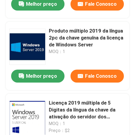
Melhor preço
Fale Conosco
Produto múltiplo 2019 da língua
2pc da chave genuína da licença
de Windows Server
MOQ：1
Melhor preço
Fale Conosco
Para casa
Licença 2019 múltipla de 5
Digitas da língua da chave da
Produtos
ativação do servidor dos
usuários
MOQ：1
Preço：$2
Vídeos