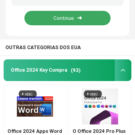
Windows Server 2022
servidor 2019 das janelas
OUTRAS CATEGORIAS DOS EUA
SQL 2022 STD
Office 2024 Key Compra
(93)
SQL Server Standard 2019
Office 2024 Apps Word
O Office 2024 Pro Plus