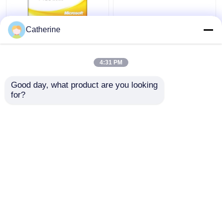
Ativação 2010
Do código em linha da
Catherine
completa da palavra
ativação da Senhora
64Bit do código chave
Office do PC 5000
32 de Office 2010 da
ativação 2010 múltipla
4:31 PM
versão
Melhor preço
Melhor preço
Good day, what product are you looking 
for?
Fale Conosco
Fale Conosco
Veja mais
Casa
Mapa do Site
Fale Conosco
Desktop Site
Mapa do Site
Privacy Policy