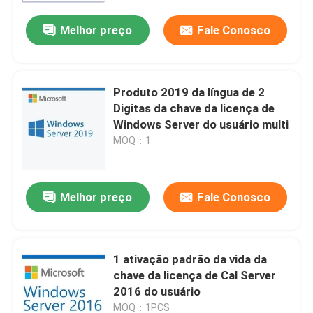
Melhor preço
Fale Conosco
Sobre nós
Controle de qualidade
Produto 2019 da língua de 2
Digitas da chave da licença de
Windows Server do usuário multi
Contacte-nos
MOQ：1
Notícias
Melhor preço
Fale Conosco
Solicite um orçamento
1 ativação padrão da vida da
Office 2024 Key Compra
chave da licença de Cal Server
2016 do usuário
sinal de adição profissional do escritório 2021
MOQ：1PCS