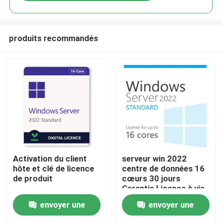
produits recommandés
À la maison
Activation du client
serveur win 2022
hôte et clé de licence
centre de données 16
de produit
cœurs 30 jours
Produits
Garantie Licence à vie
envoyer une
envoyer une
Vidéos