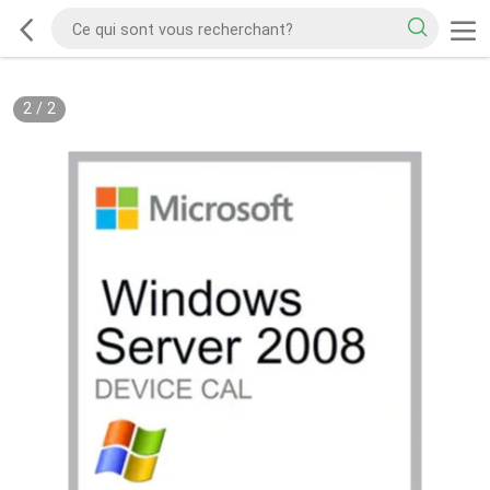
2
/
2