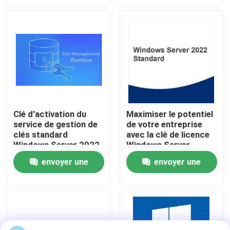
demande
demande
À propos de nous
Contrôle de la qualité
Nous contacter
Clé d'activation du
Maximiser le potentiel
service de gestion de
de votre entreprise
Nouvelles
clés standard
avec la clé de licence
Windows Server 2022
Windows Server
Demandez un devis
envoyer une
envoyer une
demande
demande
Office 2024 clé acheter
plus professionnel du bureau 2021