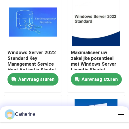
Over ons
Kwaliteitscontrole
Windows Server 2022
Maximaliseer uw
Neem contact met ons op
Standard Key
zakelijke potentieel
Management Service
met Windows Server
Host Activatie Sleutel
Licentie Sleutel
Nieuws
Aanvraag sturen
Aanvraag sturen
Vraag een offerte
Office 2024 Key kopen
Catherine
bureau 2021 beroeps plus