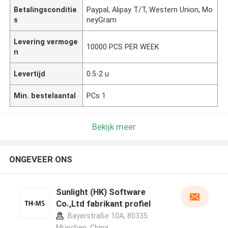
Betalingsconditie
Paypal, Alipay T/T, Western Union, Mo
s
neyGram
Levering vermoge
10000 PCS PER WEEK
n
Levertijd
0.5-2 u
Min. bestelaantal
PCs 1
Bekijk meer
ONGEVEER ONS
Sunlight (HK) Software
Co.,Ltd fabrikant profiel
Bayerstraße 10A, 80335
München ,China