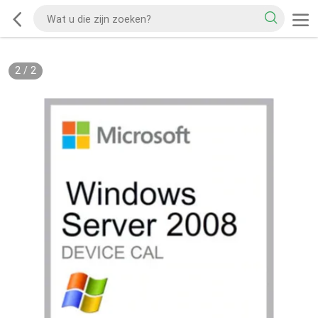
2
/
2