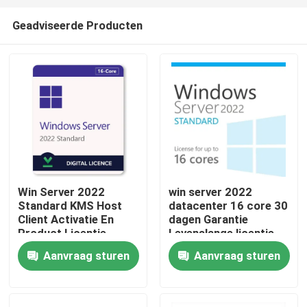
Geadviseerde Producten
Win Server 2022
win server 2022
Standard KMS Host
datacenter 16 core 30
Huis
Client Activatie En
dagen Garantie
Product Licentie
Levenslange licentie
Sleutel
Aanvraag sturen
Aanvraag sturen
Producten
Video's