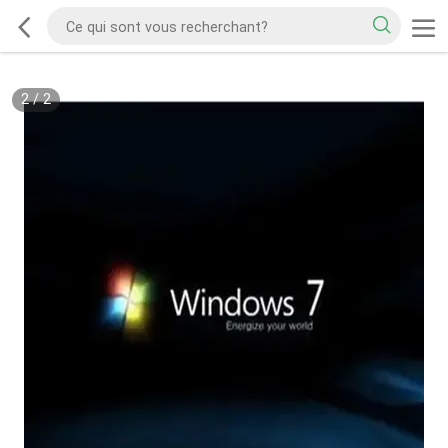
2
/
2