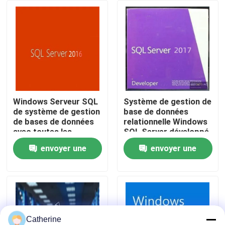
À propos de nous
Contrôle de la qualité
Nous contacter
Windows Serveur SQL
Système de gestion de
de système de gestion
base de données
de bases de données
relationnelle Windows
Nouvelles
avec toutes les
SQL Server développé
langues
par
envoyer une
envoyer une
Demandez un devis
demande
demande
Office 2024 clé acheter
plus professionnel du bureau 2021
Catherine