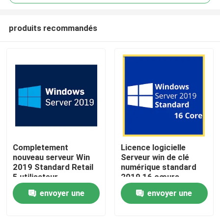
produits recommandés
Completement
Licence logicielle
À la maison
nouveau serveur Win
Serveur win de clé
2019 Standard Retail
numérique standard
5 utilisateur
2019 16 cœurs
Produits
téléchargement
envoyer une
envoyer une
numérique clé à vie
demande
demande
Vidéos