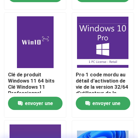
adapté aux
Accès sécurisé
demande
demande
professionnels
authentique
À propos de nous
Contrôle de la qualité
Nous contacter
Clé de produit
Pro 1 code mordu au
Nouvelles
Windows 11 64 bits
détail d'activation de
Clé Windows 11
vie de la version 32/64
Professionnel
d'utilisateur de la
Demandez un devis
Activation sécurisée
victoire 10 plein
envoyer une
envoyer une
pour les entreprises et
solution de licence
Office 2024 clé acheter
demande
demande
d'entreprise
plus professionnel du bureau 2021