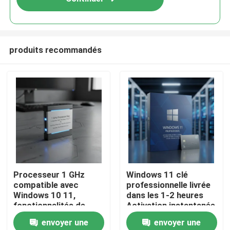
produits recommandés
À la maison
Processeur 1 GHz
Windows 11 clé
compatible avec
professionnelle livrée
Produits
Windows 10 11,
dans les 1-2 heures
fonctionnalités de
Activation instantanée
sécurité optimisées,
authentique
envoyer une
envoyer une
fonctionnement fluide,
Plateforme Windows
Vidéos