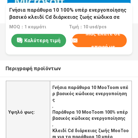
Γνήσια παράθυρα 10 100% υπέρ ενεργοποίησης
βασικό κλειδί Cd διάρκειας ζωής κώδικα σε
απευθείας σύνδεση
MOQ：1 κομμάτι
Τιμή：10 usd/pcs
Μας ελάτε σε
Καλύτερη τιμή
επαφή με
Περιγραφή προϊόντων
Γνήσια παράθυρα 10 MooToom υπέ
ρ βασικός κώδικας ενεργοποίηση
ς
,
Υψηλό φως:
Παράθυρα 10 MooToom 100% υπέρ
βασικός κώδικας ενεργοποίησης
,
Κλειδί Cd διάρκειας ζωής MooToo
m για τα παράθυρα 10 υπέρ