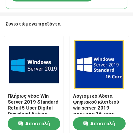
Συνιστώμενα προϊόντα
Σπίτι
Πλήρως νέος Win
Λογισμικό Άδεια
Server 2019 Standard
ψηφιακού κλειδιού
Retail 5 User Digital
win server 2019
Προϊόντα
Download Αιώνιο
πρότυπο 16-core
Κλειδί
Αποστολή
Αποστολή
Βίντεο