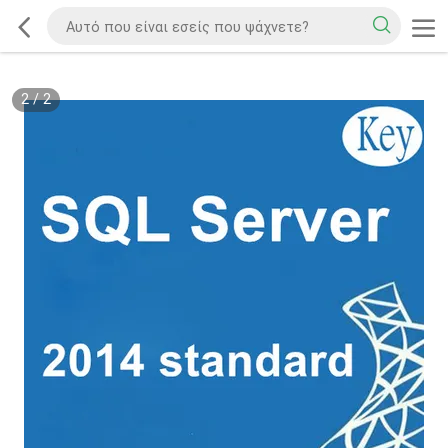
2
/
2