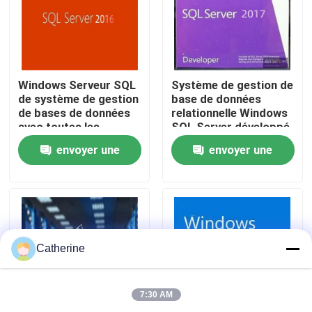
À propos de nous
Contrôle de la qualité
Windows Serveur SQL
Système de gestion de
de système de gestion
base de données
de bases de données
relationnelle Windows
avec toutes les
SQL Server développé
Nous contacter
langues
par
envoyer une
envoyer une
Nouvelles
demande
demande
Demandez un devis
Catherine
Office 2024 clé acheter
7:30 AM
plus professionnel du bureau 2021