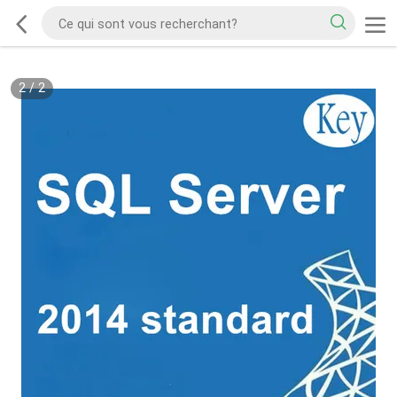
2
/
2