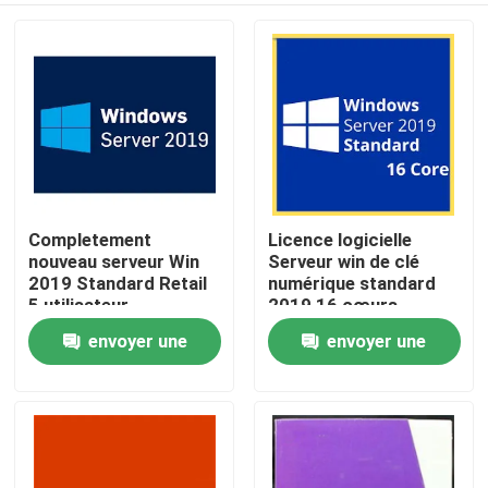
Completement
Licence logicielle
nouveau serveur Win
Serveur win de clé
2019 Standard Retail
numérique standard
5 utilisateur
2019 16 cœurs
téléchargement
envoyer une
envoyer une
À la maison
numérique clé à vie
demande
demande
Produits
Vidéos