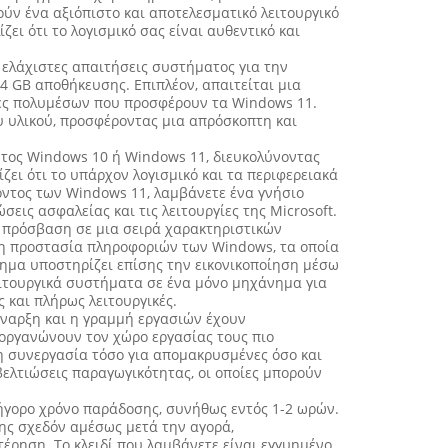
ούν ένα αξιόπιστο και αποτελεσματικό λειτουργικό
ει ότι το λογισμικό σας είναι αυθεντικό και
 ελάχιστες απαιτήσεις συστήματος για την
4 GB αποθήκευσης. Επιπλέον, απαιτείται μια
τες πολυμέσων που προσφέρουν τα Windows 11.
υ υλικού, προσφέροντας μια απρόσκοπτη και
όντος Windows 10 ή Windows 11, διευκολύνοντας
ι ότι το υπάρχον λογισμικό και τα περιφερειακά
όντος των Windows 11, λαμβάνετε ένα γνήσιο
εις ασφαλείας και τις λειτουργίες της Microsoft.
ν πρόσβαση σε μια σειρά χαρακτηριστικών
 η προστασία πληροφοριών των Windows, τα οποία
ημα υποστηρίζει επίσης την εικονικοποίηση μέσω
ειτουργικά συστήματα σε ένα μόνο μηχάνημα για
ς και πλήρως λειτουργικές.
Έναρξη και η γραμμή εργασιών έχουν
 οργανώνουν τον χώρο εργασίας τους πιο
η συνεργασία τόσο για απομακρυσμένες όσο και
βελτιώσεις παραγωγικότητας, οι οποίες μπορούν
ρήγορο χρόνο παράδοσης, συνήθως εντός 1-2 ωρών.
σης σχεδόν αμέσως μετά την αγορά,
έρηση. Το κλειδί που λαμβάνετε είναι εγγυημένο