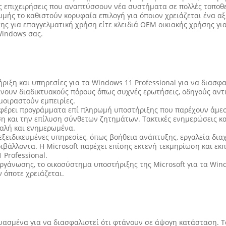
ες επιχειρήσεις που αναπτύσσουν νέα συστήματα σε πολλές τοποθε
μής το καθιστούν κορυφαία επιλογή για όποιον χρειάζεται ένα αξι
ης για επαγγελματική χρήση είτε κλειδιά OEM οικιακής χρήσης γι
Windows σας.
ριξη και υπηρεσίες για τα Windows 11 Professional για να διασφ
άνουν διαδικτυακούς πόρους όπως συχνές ερωτήσεις, οδηγούς αν
μοιραστούν εμπειρίες.
οσφέρει προγράμματα επί πληρωμή υποστήριξης που παρέχουν άμε
η και την επίλυση σύνθετων ζητημάτων. Τακτικές ενημερώσεις κ
φαλή και ενημερωμένα.
 εξειδικευμένες υπηρεσίες, όπως βοήθεια ανάπτυξης, εργαλεία δι
βάλλοντα. Η Microsoft παρέχει επίσης εκτενή τεκμηρίωση και εκπ
Professional.
ργάνωσης, το οικοσύστημα υποστήριξης της Microsoft για τα Windo
 όποτε χρειάζεται.
υασμένα για να διασφαλιστεί ότι φτάνουν σε άψογη κατάσταση. Το