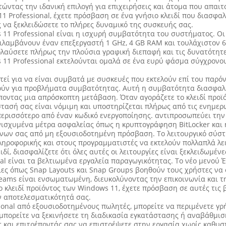
ώντας την ιδανική επιλογή για επιχειρήσεις και άτομα που απαιτ
 Professional, έχετε πρόσβαση σε ένα γνήσιο κλειδί που διασφαλίζ
ς να ξεκλειδώσετε το πλήρες δυναμικό της συσκευής σας.
11 Professional είναι η ισχυρή συμβατότητα του συστήματος. Οι
ιλαμβάνουν έναν επεξεργαστή 1 GHz, 4 GB RAM και τουλάχιστον 6
πολαύσετε πλήρως την πλούσια γραφική διεπαφή και τις δυνατότη
s 11 Professional εκτελούνται ομαλά σε ένα ευρύ φάσμα σύγχρονο
τεί για να είναι συμβατά με συσκευές που εκτελούν επί του παρ
ύν για προβλήματα συμβατότητας. Αυτή η συμβατότητα διασφαλίζε
ποντας μια απρόσκοπτη μετάβαση. Όταν αγοράζετε το κλειδί προϊ
τασή σας είναι νόμιμη και υποστηρίζεται πλήρως από τις ενημερώσ
ι περισσότερο από έναν κωδικό ενεργοποίησης. αντιπροσωπεύει τη
νισχυμένα μέτρα ασφαλείας όπως η κρυπτογράφηση BitLocker και
ων σας από μη εξουσιοδοτημένη πρόσβαση. Το λειτουργικό σύστ
πληροφορικής και στους προγραμματιστές να εκτελούν πολλαπλά λ
ί, διασφαλίζετε ότι όλες αυτές οι λειτουργίες είναι ξεκλειδωμένε
al είναι τα βελτιωμένα εργαλεία παραγωγικότητας. Το νέο μενού 
γίες όπως Snap Layouts και Snap Groups βοηθούν τους χρήστες να
eams είναι ενσωματωμένη, διευκολύνοντας την επικοινωνία και τ
 κλειδί προϊόντος των Windows 11, έχετε πρόσβαση σε αυτές τις 
ν αποτελεσματικότητά σας.
sional από εξουσιοδοτημένους πωλητές, μπορείτε να περιμένετε γ
 μπορείτε να ξεκινήσετε τη διαδικασία εγκατάστασης ή αναβάθμι
 και επιτρέποντάς σας να επιστρέψετε στην εργασία χωρίς καθυστ