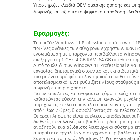
Υποστηρίζει κλειδιά OEM οικιακής χρήσης και ψηφ
Ασφαλής και αξιόπιστη ψηφιακή παράδοση κλειδι
Εφαρμογές:
Το προϊόν Windows 11 Professional από το win 11P
ποικίλες ανάγκες των σύγχρονων χρηστών. Ιδανικό
ενσωμάτωση με υπάρχοντα περιβάλλοντα Windows 
επεξεργαστή 1 GHz, 4 GB RAM, 64 GB αποθήκευσης
Αυτό το κλειδί των Windows 11 Professional είνα
εργασίας, δημιουργικά στούντιο και εκπαιδευτικ
του με ένα ευρύ φάσμα λογισμικού το καθιστούν
αποτελεσματικά. Είτε ρυθμίζετε νέους σταθμούς ε
ασφαλή εμπειρία χρήστη.
Για μεταπωλητές και αγοραστές χύμα, η ελάχιστη
καθιστώντας εύκολη την κάλυψη αναγκών μεγάλης 
παρέχοντας ευέλικτα κανάλια επικοινωνίας για τη
από 1 έως 2 ώρες, διασφαλίζοντας ότι οι πελάτες
Οι όροι πληρωμής είναι ευέλικτοι, αποδεχόμενοι P
διεθνείς συναλλαγές και βοηθά στη διατήρηση μια
αναζητούν ένα αξιόπιστο λειτουργικό σύστημα επ
απαραίτητο εργαλείο για σύγχρονα περιβάλλοντα
Συνοπτικά, το προϊόν Windows 11 Professional απ