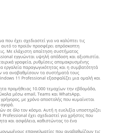
α που έχει σχεδιαστεί για να καλύπτει τις
ς, αυτό το προϊόν προσφέρει απρόσκοπτη
εις. Με ελάχιστη απαίτηση συστήματος
ssional εγγυώνται υψηλή απόδοση και αξιοπιστία.
εταιρικά γραφεία, ρυθμίσεις απομακρυσμένης
ένα εργαλεία παραγωγικότητας και η συμβατότητά
ύν να αναβαθμίσουν τα συστήματά τους
indows 11 Professional εξασφαλίζει μια ομαλή και
τητα προμήθειας 10.000 τεμαχίων την εβδομάδα,
ύκολα μέσω email, Teams και WhatsApp,
 γρήγορος, με χρόνο αποστολής που κυμαίνεται
 αγορά.
τών σε όλο τον κόσμο. Αυτή η ευελιξία υποστηρίζει
 Professional έχει σχεδιαστεί για χρήστες που
ητα και ασφάλεια, καθιστώντας το ένα
μεμονωμένους επαγγελματίες που αναβαθμίζουν τις