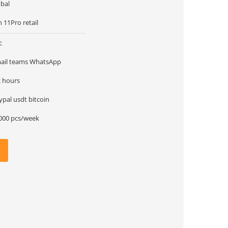
obal
n 11Pro retail
c
ail teams WhatsApp
2 hours
paypal usdt bitcoin
000 pcs/week