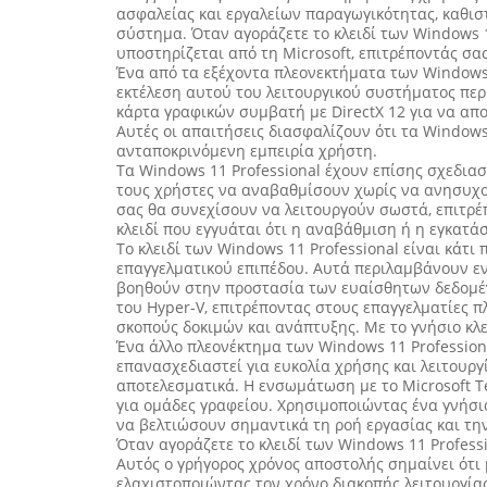
ασφαλείας και εργαλείων παραγωγικότητας, καθιστ
σύστημα. Όταν αγοράζετε το κλειδί των Windows 11
υποστηρίζεται από τη Microsoft, επιτρέποντάς σα
Ένα από τα εξέχοντα πλεονεκτήματα των Windows 
εκτέλεση αυτού του λειτουργικού συστήματος περ
κάρτα γραφικών συμβατή με DirectX 12 για να α
Αυτές οι απαιτήσεις διασφαλίζουν ότι τα Window
ανταποκρινόμενη εμπειρία χρήστη.
Τα Windows 11 Professional έχουν επίσης σχεδιασ
τους χρήστες να αναβαθμίσουν χωρίς να ανησυχο
σας θα συνεχίσουν να λειτουργούν σωστά, επιτρέ
κλειδί που εγγυάται ότι η αναβάθμιση ή η εγκατάσ
Το κλειδί των Windows 11 Professional είναι κάτ
επαγγελματικού επιπέδου. Αυτά περιλαμβάνουν ε
βοηθούν στην προστασία των ευαίσθητων δεδομέν
του Hyper-V, επιτρέποντας στους επαγγελματίες 
σκοπούς δοκιμών και ανάπτυξης. Με το γνήσιο κλειδ
Ένα άλλο πλεονέκτημα των Windows 11 Profession
επανασχεδιαστεί για ευκολία χρήσης και λειτουρ
αποτελεσματικά. Η ενσωμάτωση με το Microsoft T
για ομάδες γραφείου. Χρησιμοποιώντας ένα γνήσιο
να βελτιώσουν σημαντικά τη ροή εργασίας και τη
Όταν αγοράζετε το κλειδί των Windows 11 Profes
Αυτός ο γρήγορος χρόνος αποστολής σημαίνει ότι
ελαχιστοποιώντας τον χρόνο διακοπής λειτουργίας