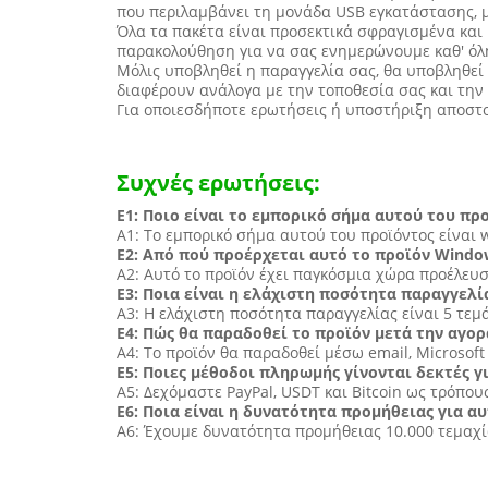
που περιλαμβάνει τη μονάδα USB εγκατάστασης, μι
Όλα τα πακέτα είναι προσεκτικά σφραγισμένα και
παρακολούθηση για να σας ενημερώνουμε καθ' όλη
Μόλις υποβληθεί η παραγγελία σας, θα υποβληθεί
διαφέρουν ανάλογα με την τοποθεσία σας και την
Για οποιεσδήποτε ερωτήσεις ή υποστήριξη αποστο
Συχνές ερωτήσεις:
Ε1: Ποιο είναι το εμπορικό σήμα αυτού του προ
Α1: Το εμπορικό σήμα αυτού του προϊόντος είναι wi
Ε2: Από πού προέρχεται αυτό το προϊόν Windows
Α2: Αυτό το προϊόν έχει παγκόσμια χώρα προέλευσ
Ε3: Ποια είναι η ελάχιστη ποσότητα παραγγελία
Α3: Η ελάχιστη ποσότητα παραγγελίας είναι 5 τεμ
Ε4: Πώς θα παραδοθεί το προϊόν μετά την αγορ
Α4: Το προϊόν θα παραδοθεί μέσω email, Microsof
Ε5: Ποιες μέθοδοι πληρωμής γίνονται δεκτές γι
Α5: Δεχόμαστε PayPal, USDT και Bitcoin ως τρόπο
Ε6: Ποια είναι η δυνατότητα προμήθειας για αυ
Α6: Έχουμε δυνατότητα προμήθειας 10.000 τεμαχ