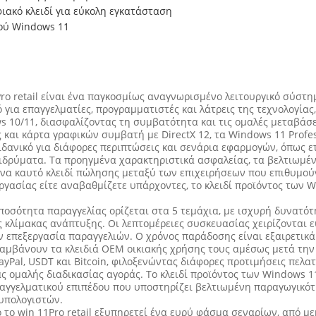
ιακό κλειδί για εύκολη εγκατάσταση
ού Windows 11
ro retail είναι ένα παγκοσμίως αναγνωρισμένο λειτουργικό σύστημ
 για επαγγελματίες, προγραμματιστές και λάτρεις της τεχνολογία
10/11, διασφαλίζοντας τη συμβατότητα και τις ομαλές μεταβάσ
 και κάρτα γραφικών συμβατή με DirectX 12, τα Windows 11 Profe
ι ιδανικό για διάφορες περιπτώσεις και σενάρια εφαρμογών, όπως 
ά ιδρύματα. Τα προηγμένα χαρακτηριστικά ασφαλείας, τα βελτιωμ
 ένα καυτό κλειδί πώλησης μεταξύ των επιχειρήσεων που επιθυμο
ργασίας είτε αναβαθμίζετε υπάρχοντες, το κλειδί προϊόντος των W
 ποσότητα παραγγελίας ορίζεται στα 5 τεμάχια, με ισχυρή δυνατό
κλίμακας ανάπτυξης. Οι λεπτομέρειες συσκευασίας χειρίζονται ε
ν επεξεργασία παραγγελιών. Ο χρόνος παράδοσης είναι εξαιρετικά
 λαμβάνουν τα κλειδιά OEM οικιακής χρήσης τους αμέσως μετά την
ayPal, USDT και Bitcoin, φιλοξενώντας διάφορες προτιμήσεις πελα
ς ομαλής διαδικασίας αγοράς. Το κλειδί προϊόντος των Windows 11
αγγελματικού επιπέδου που υποστηρίζει βελτιωμένη παραγωγικότ
 υπολογιστών.
ό το win 11Pro retail εξυπηρετεί ένα ευρύ φάσμα σεναρίων, από 