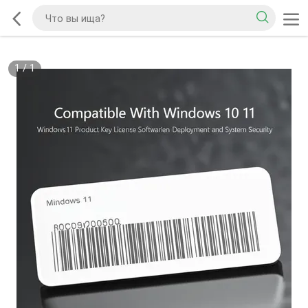
1
/
1