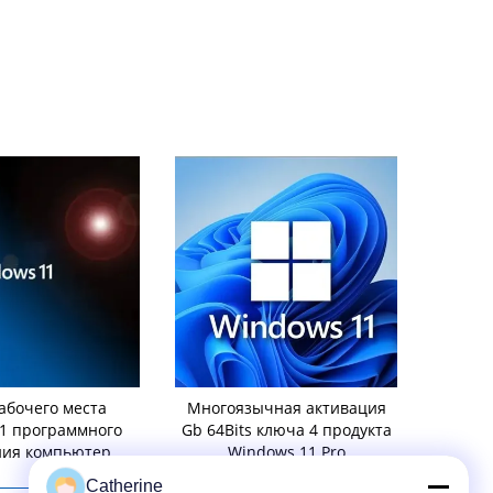
абочего места
Многоязычная активация
Глобально 
1 программного
Gb 64Bits ключа 4 продукта
Mak Win
ния компьютера
Windows 11 Pro
продукта 
тивация
о
Catherine