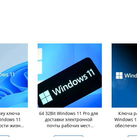
key ключа
64 32Bit Windows 11 Pro для
Ключа р
доставки электронной
Windows 1
ости жизни
почты рабочих мест
обеспече
лицензии ключевой
ак