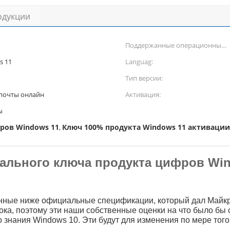
одукции
Поддержанные операционные
системы:
ndows 11
Languag:
Тип версии:
 почты онлайн
Активация:
ы
ров Windows 11
Ключ 100% продукта Windows 11 активации
,
ального ключа продукта цифров Wi
нные ниже официальные спецификации, который дал Майк
ока, поэтому эти наши собственные оценки на что было бы
 знания Windows 10. Эти будут для изменения по мере того