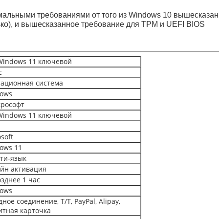
альными требованиями от того из Windows 10 вышесказанны
ько), и вышесказанное требование для TPM и UEFI BIOS
Windows 11 ключевой
с
ационная система
ows
рософт
Windows 11 ключевой
soft
ows 11
ти-язык
йн активация
озднее 1 час
ows
ное соединение, T/T, PayPal, Alipay,
итная карточка