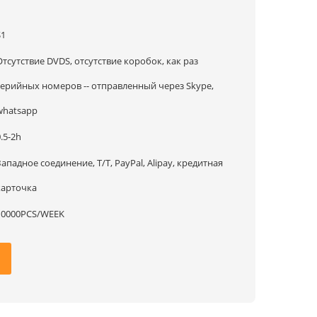
1
$1
Отсутствие DVDS, отсутствие коробок, как раз
серийных номеров -- отправленный через Skype,
whatsapp
.5-2h
Западное соединение, T/T, PayPal, Alipay, кредитная
карточка
10000PCS/WEEK