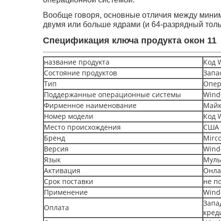
Вообще говоря, основные отличия между миним
двумя или больше ядрами (и 64-разрядный тол
Спецификация ключа продукта окон 11
название продукта
Код 
Состояние продуктов
Запа
Тип
Опер
Поддержанные операционные системы
Wind
Фирменное наименование
Майк
Номер модели
Код 
Место происхождения
США
Бренд
Mirco
Версия
Wind
Язык
Муль
Активация
Онла
Срок поставки
не п
Применение
Wind
Запад
Оплата
кред