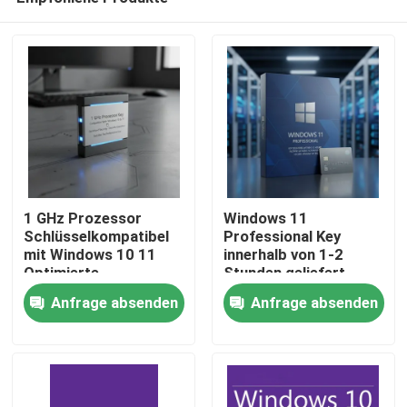
1 GHz Prozessor
Windows 11
Schlüsselkompatibel
Professional Key
mit Windows 10 11
innerhalb von 1-2
Optimierte
Stunden geliefert
Zu Hause
Sicherheitsfunktionen
Sofortige echte
Anfrage absenden
Anfrage absenden
Reibungsloser Betrieb
Aktivierung Windows-
Geeignet für Profis
Plattform sicherer
Produkte
echter Zugriff
Videos