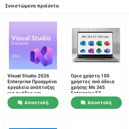
Συνιστώμενα προϊόντα
Visual Studio 2026
Όριο χρήστη 100
Enterprise Προηγμένα
χρήστες ανά άδεια
εργαλεία ανάπτυξης
χρήσης Ms 365
Σπίτι
για ομάδες και
Enterprise E3
επιχειρήσεις
Συμβατό με Windows
Αποστολή
Αποστολή
Ασφαλής σουίτα
Προϊόντα
συνεργασίας στο
ερώτησης
ερώτησης
cloud για
παραγωγικότητα
Βίντεο