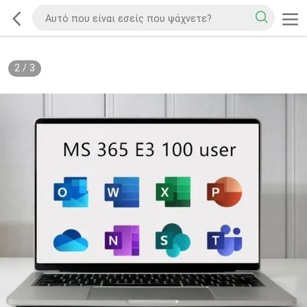
2
/
3