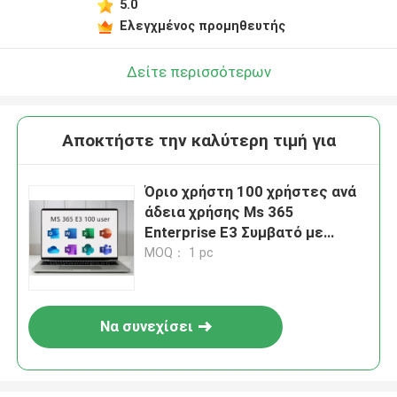
5.0
Ελεγχμένος προμηθευτής
Δείτε περισσότερων
Αποκτήστε την καλύτερη τιμή για
Όριο χρήστη 100 χρήστες ανά
άδεια χρήσης Ms 365
Enterprise E3 Συμβατό με
Windows Ασφαλής σουίτα
MOQ： 1 pc
συνεργασίας στο cloud για
παραγωγικότητα
Να συνεχίσει