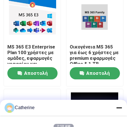
Σχετικά με εμάς
Έλεγχος ποιότητας
MS 365 E3 Enterprise
Οικογένεια MS 365
Επικοινωνήστε μαζί μας
Plan 100 χρήστες με
για έως 6 χρήστες με
ομάδες, εφαρμογές
premium εφαρμογές
γραφείου και
Office & 1 TB
προηγμένη ασφάλεια
OneDrive για τον
Ειδήσεις
Αποστολή
Αποστολή
καθένα
ερώτησης
ερώτησης
Ζητήστε μια προσφορά
Αγοράστε το Office 2024
Catherine
επαγγελματίας γραφείων 2021 συν
7:10 AM