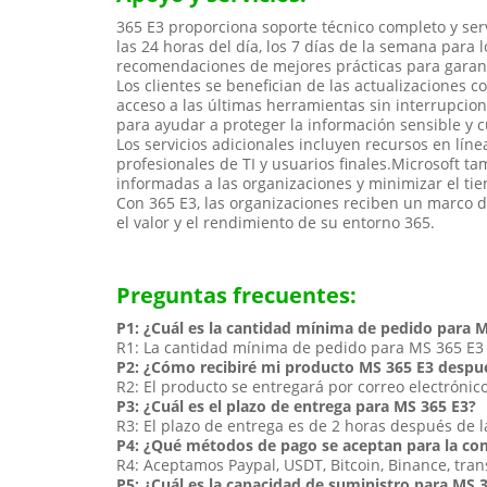
365 E3 proporciona soporte técnico completo y ser
las 24 horas del día, los 7 días de la semana para
recomendaciones de mejores prácticas para garanti
Los clientes se benefician de las actualizaciones c
acceso a las últimas herramientas sin interrupcio
para ayudar a proteger la información sensible y c
Los servicios adicionales incluyen recursos en lí
profesionales de TI y usuarios finales.Microsoft t
informadas a las organizaciones y minimizar el tie
Con 365 E3, las organizaciones reciben un marco d
el valor y el rendimiento de su entorno 365.
Preguntas frecuentes:
P1: ¿Cuál es la cantidad mínima de pedido para 
R1: La cantidad mínima de pedido para MS 365 E3 
P2: ¿Cómo recibiré mi producto MS 365 E3 despu
R2: El producto se entregará por correo electróni
P3: ¿Cuál es el plazo de entrega para MS 365 E3?
R3: El plazo de entrega es de 2 horas después de l
P4: ¿Qué métodos de pago se aceptan para la co
R4: Aceptamos Paypal, USDT, Bitcoin, Binance, tra
P5: ¿Cuál es la capacidad de suministro para MS 