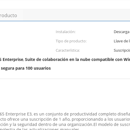
producto
Instalación:
Descarga 
Tipo de producto:
Llave de l
Característica:
Suscripci
5 Enterprise
Suite de colaboración en la nube compatible con W
,
 segura para 100 usuarios
65 Enterprise E3, es un conjunto de productividad completo diseñ
to ofrece una suscripción de 1 año, proporcionando a los usuario
ación y la seguridad dentro de una organización.El modelo de susc
a molestia de las actualizaciones manuales.