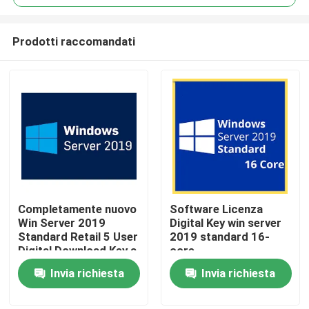
Prodotti raccomandati
Completamente nuovo
Software Licenza
Casa.
Win Server 2019
Digital Key win server
Standard Retail 5 User
2019 standard 16-
Digital Download Key a
core
Prodotti
vita
Invia richiesta
Invia richiesta
Video