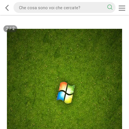
2
/
2