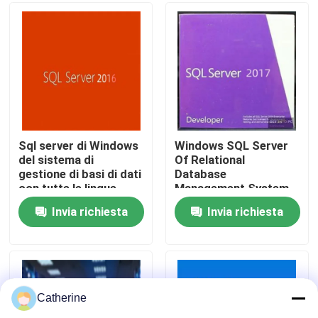
Su di noi
Controllo della qualità
Contattaci
Sql server di Windows
Windows SQL Server
del sistema di
Of Relational
gestione di basi di dati
Database
Notizie
con tutte le lingue
Management System
Sviluppato da
Invia richiesta
Invia richiesta
Chiedi un preventivo
Office 2024 Key Acquista
Catherine
più professionale dell'ufficio 2021