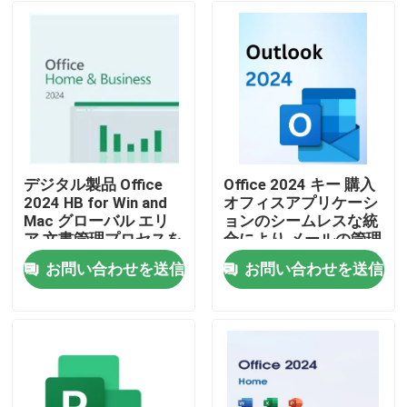
デジタル製品 Office
Office 2024 キー 購入
2024 HB for Win and
オフィスアプリケーシ
Mac グローバル エリ
ョンのシームレスな統
ア 文書管理プロセスを
合により,メールの管理
最適化する革新的な機
予約とタスクを効率的
お問い合わせを送信
お問い合わせを送信
能
に実行します
家へ
製品
ビデオ