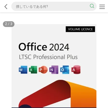
2
/
3