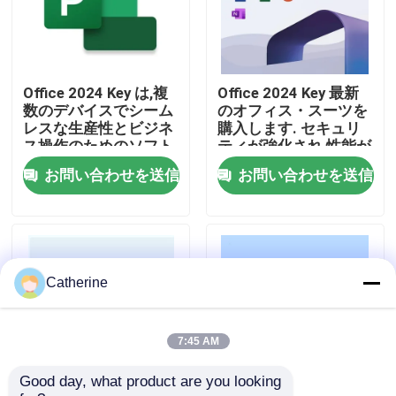
わたしたち に つい て
Office 2024 Key は,複
Office 2024 Key 最新
品質管理
数のデバイスでシーム
のオフィス・スーツを
レスな生産性とビジネ
購入します. セキュリ
ス操作のためのソフト
ティが強化され,性能が
連絡 ください
ウェアアクティベーシ
向上し,AIが搭載されて
お問い合わせを送信
お問い合わせを送信
ョンソリューションを
いる機能が追加されて
購入します
います.
ニュース
引金 を 求め て ください
Catherine
オフィス 2024 キー 購入
7:45 AM
Good day, what product are you looking 
オフィス2021の専門のプラス