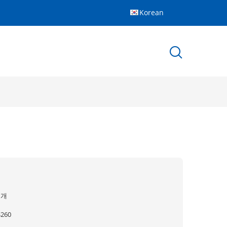
Korean
1개
$260