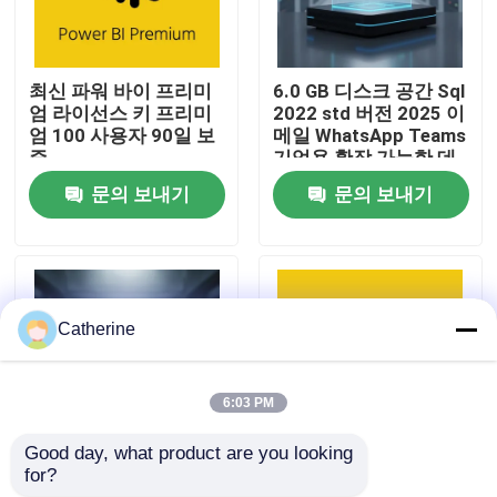
우리 에 관한 것
최신 파워 바이 프리미
6.0 GB 디스크 공간 Sql
엄 라이선스 키 프리미
2022 std 버전 2025 이
품질 관리
엄 100 사용자 90일 보
메일 WhatsApp Teams
증
기업용 확장 가능한 데
이터베이스 솔루션
문의 보내기
문의 보내기
저희와 연락
뉴스
Catherine
인용 을 요청 하십시오
6:03 PM
오피스 2024 키 구매
Good day, what product are you looking 
for?
버전 2025 오토데스크
Power BI 프리미엄 100
사무실 2021년 전문적 플러스