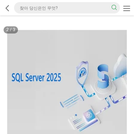
2
/
3