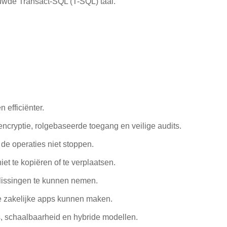
ouwde Transact-SQL (T-SQL) taal.
 efficiënter.
ncryptie, rolgebaseerde toegang en veilige audits.
de operaties niet stoppen.
et te kopiëren of te verplaatsen.
slissingen te kunnen nemen.
ge zakelijke apps kunnen maken.
, schaalbaarheid en hybride modellen.