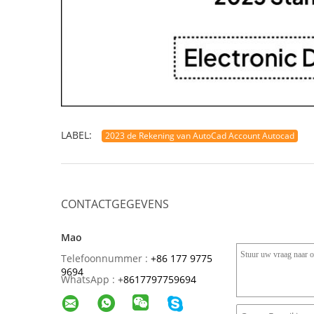
LABEL:
2023 de Rekening van AutoCad Account Autocad
CONTACTGEGEVENS
Mao
Telefoonnummer :
+86 177 9775
9694
WhatsApp :
+
8617797759694