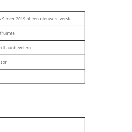
 Server 2019 of een nieuwere versie
jfruimte
rdt aanbevolen)
ssor