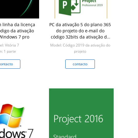
 linha da licença
PC da ativação 5 do plano 365
ódigo da ativação
do projeto do e-mail do
o COA Windows 7 pro
código 32bits da ativação da
tela do projeto 64Bit
l: Vitória 7
Model: Código 2019 da ativação do
n: 1 parte
projeto
Min: 1piece
ontacto
contacto