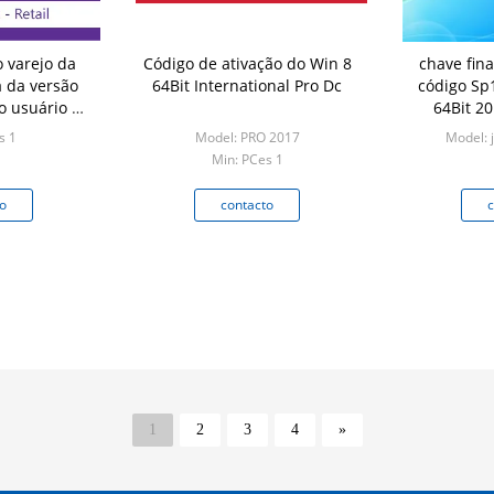
 varejo da
Código de ativação do Win 8
chave fin
a da versão
64Bit International Pro Dc
código Sp
o usuário da
64Bit 2
 pro 1
s 1
Model: PRO 2017
Model: j
Min: PCes 1
o
contacto
c
1
2
3
4
»