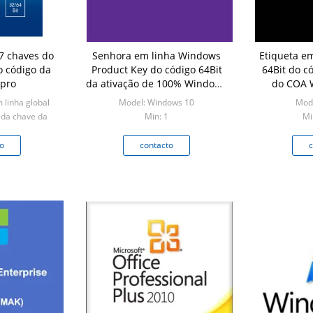
7 chaves do
Senhora em linha Windows
Etiqueta em
o código da
Product Key do código 64Bit
64Bit do c
 pro
da ativação de 100% Windows
d
10
 linha global
Model: Windows 10
Mode
 da chave da
Min: 1
Mi
 do software da
of
o
contacto
c
s 1