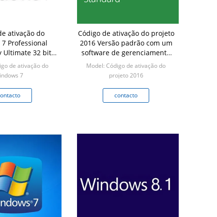
de ativação do
Código de ativação do projeto
7 Professional
2016 Versão padrão com um
 Ultimate 32 bits
software de gerenciamento
ts Vida útil
de projetos
igo de ativação do
Model: Código de ativação do
indows 7
projeto 2016
Min: 1
Min: 5
ontacto
contacto