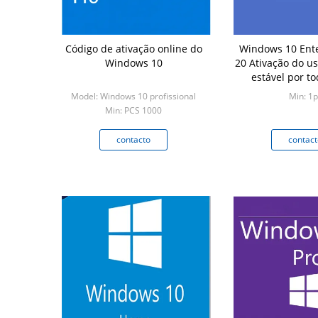
Código de ativação online do
Windows 10 Ent
Windows 10
20 Ativação do us
estável por to
Model: Windows 10 profissional
Min: 1p
Min: PCS 1000
contacto
contact