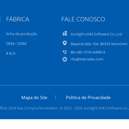
E
FÁBRICA
FALE CONOSCO
linha de produção
Sunlight (HK) Software Co.,Ltd
OEM / ODM
Bayerstraße 10A, 80335 München
86-+86-15161449814
R & D
rita@twtrades.com
Mapa do Site
Política de Privacidade
ice 2024 Key Compra fornecedor. © 2022 - 2026 Sunlight (HK) Software Co.,L