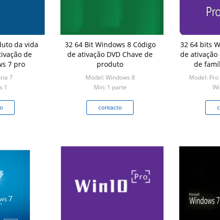
uto da vida
32 64 Bit Windows 8 Código
32 64 bits 
tivação de
de ativação DVD Chave de
de ativação
dows 7 pro
produto
de famíl
ria 7
Model: Windows 8
Model: Pro 
s 1
Min: 1 parte
Wi
o
contacto
c