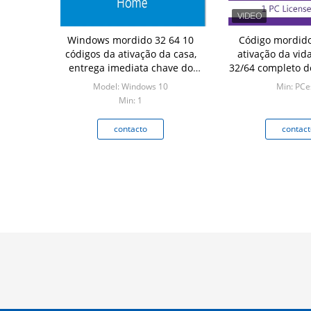
Windows mordido 32 64 10
Código mordido
códigos da ativação da casa,
ativação da vid
entrega imediata chave do
32/64 completo d
pro produto de Windows 10
vitória 10
Model: Windows 10
Min: PCe
do e-mail
Min: 1
contacto
contact