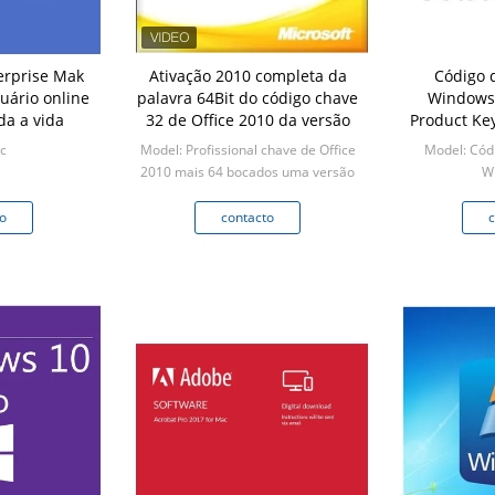
erprise Mak
Ativação 2010 completa da
Código 
uário online
palavra 64Bit do código chave
Windows 
da a vida
32 de Office 2010 da versão
Product Key
64 bi
c
Model: Profissional chave de Office
Model: Cód
2010 mais 64 bocados uma versão
W
completa de 32 bocados/
Min: PCes 1
o
contacto
c