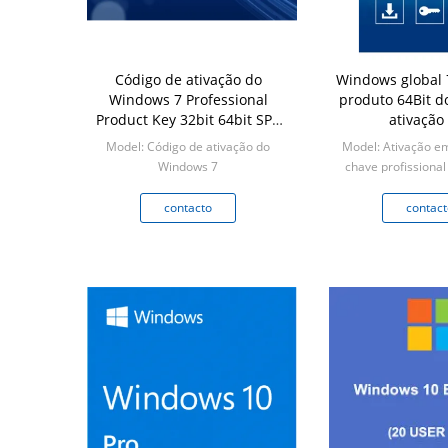
Código de ativação do
Windows global 
Windows 7 Professional
produto 64Bit d
Product Key 32bit 64bit SP1
ativação
Versão completa
Model: Código de ativação do
Model: Ativação em
Windows 7
chave profissional
Min: 1
licença da vitória 7
Micros
contacto
contact
Min: PCe