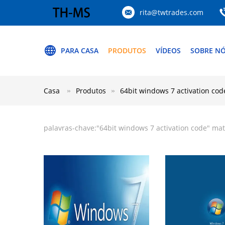
rita@twtrades.com
PARA CASA
PRODUTOS
VÍDEOS
SOBRE N
Casa
Produtos
64bit windows 7 activation cod
palavras-chave:"
64bit windows 7 activation code
" mat