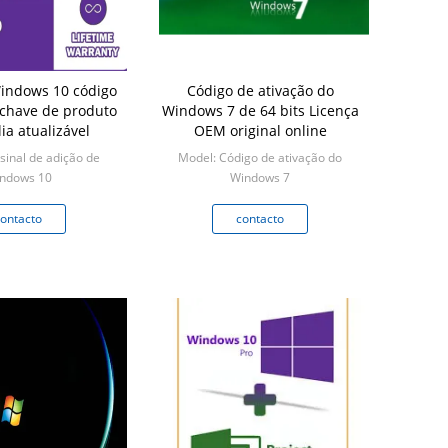
Windows 10 código
Código de ativação do
 chave de produto
Windows 7 de 64 bits Licença
ia atualizável
OEM original online
sinal de adição de
Model: Código de ativação do
ndows 10
Windows 7
Min: 1
Min: 1
ontacto
contacto