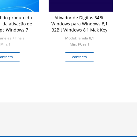
al do produto do
Ativador de Digitas 64Bit
1 da ativação de
Windows para Windows 8,1
0pc Windows 7
32Bit Windows 8,1 Mak Key
anelas 7 finais
Model: Janela 8,1
Min: 1
Min: PCes 1
ontacto
contacto