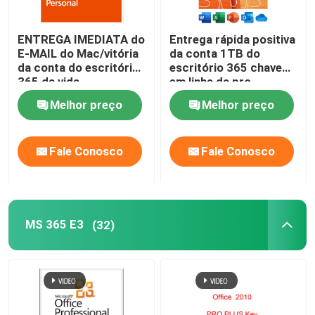
ENTREGA IMEDIATA do
Entrega rápida positiva
E-MAIL do Mac/vitória
da conta 1TB do
da conta do escritório
escritório 365 chave
365 da vida
em linha da pro
Melhor preço
Melhor preço
Fale Conosco
Fale Conosco
MS 365 E3
(32)