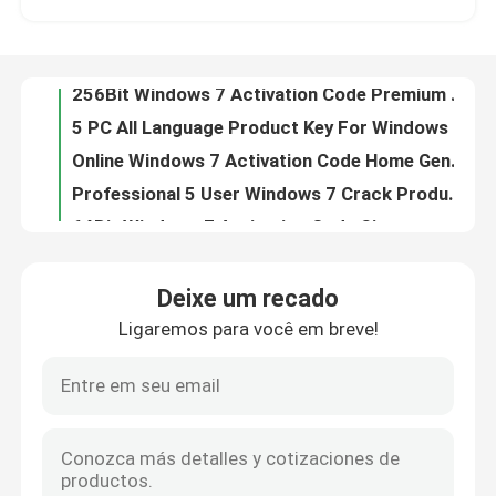
5 User Windows 7 Activation Code Digital Desktop
256Bit Windows 7 Activation Code Premium 32Bit Ultimate
Sobre nós
5 PC All Language Product Key For Windows 7 Ultimate 64 Bit , 32Bit Win7 Product Key Ultimate
Online Windows 7 Activation Code Home Genuine Professional Key
Controle de qualidade
Professional 5 User Windows 7 Crack Product Key Digital Activation Code
64Bit Windows 7 Activation Code Signature Edition Ultimate Cd Key
Contacte-nos
Official 20pc Windows 7 Cmd Activation Code , Internet Valid Product Key For Windows 7
Sp1 20pc Windows 7 Activation Code Ultimate Product Key
Genuine Online Windows 7 Home Premium K 64bit Cd Key 32Bit Activation Cmd Code
Notícias
Deixe um recado
32Bit Windows 7 Activation Code Internet 5 Pc Product Key Sticker
Ligaremos para você em breve!
64Bit 20pc Windows 7 Ultimate Activation Code Sp1 Product Key
Solicite um orçamento
16gb Windows 7 Activation Code 20gb Lifetime Windo7 Product Key
32 64Bit Windows 7 Product Code , Full Languages Genuine Windows 7 Ultimate Product Key
Office 2024 Key Compra
20pc Windows 7 Activation Code All Languages 100% Win7 Enterprise Product Key
Ultimate 32Bit Windows 7 Product Key Number 1GHz Product Key
sinal de adição profissional do escritório 2021