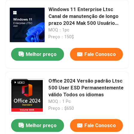
Windows 11 Enterprise Ltsc
Canal de manutenção de longo
prazo 2024 Mak 500 Usuário
Chaves globais
MOQ：1pc
Preço：150$
Melhor preço
Fale Conosco
Office 2024 Versão padrão Ltsc
500 User ESD Permanentemente
Para casa
válido Todos os idiomas
MOQ：1 Pc
Preço：$650
Produtos
Melhor preço
Fale Conosco
MSDN Multiple Language Product Key For Windows 7 Ultimate Online
Vídeos