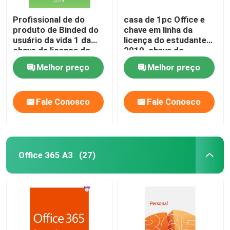
Profissional de do
casa de 1pc Office e
produto de Binded do
chave em linha da
usuário da vida 1 da
licença do estudante
chave da licença do
2019, chave do
escritório 2019 do
produto da palavra do
Melhor preço
Melhor preço
bloco de Digitas
HB 2019
Fale Conosco
Fale Conosco
Office 365 A3
(27)