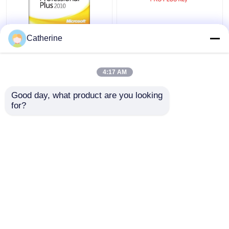
Ativação 2010
Do código em linha da
Catherine
completa da palavra
ativação da Senhora
64Bit do código chave
Office do PC 5000
32 de Office 2010 da
ativação 2010 múltipla
4:17 AM
versão
Melhor preço
Melhor preço
Good day, what product are you looking 
for?
Fale Conosco
Fale Conosco
Veja mais
Casa
Mapa do Site
Fale Conosco
Desktop Site
Mapa do Site
Privacy Policy