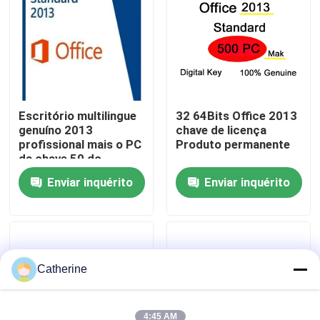
Sobre nós
Controle de qualidade
Escritório multilingue
32 64Bits Office 2013
genuíno 2013
chave de licença
Contacte-nos
profissional mais o PC
Produto permanente
da chave 50 do
produto
Notícias
Enviar inquérito
Enviar inquérito
Solicite um orçamento
Office 2024 Key Compra
Catherine
sinal de adição profissional do escritório 2021
4:45 AM