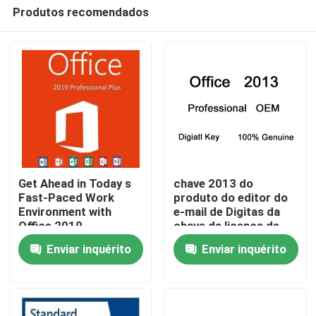
Produtos recomendados
Get Ahead in Today s
chave 2013 do
Fast-Paced Work
produto do editor do
Environment with
e-mail de Digitas da
Para casa
Office 2019
chave da licença de
Professional Plus
1pc Office 2013
Enviar inquérito
Enviar inquérito
Produtos
Vídeos