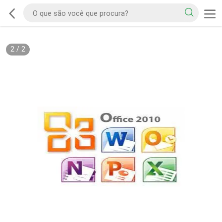
2
/
2