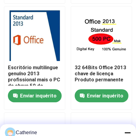
Sobre nós
Controle de qualidade
Contacte-nos
Escritório multilingue
32 64Bits Office 2013
genuíno 2013
chave de licença
Notícias
profissional mais o PC
Produto permanente
da chave 50 do
produto
Solicite um orçamento
Enviar inquérito
Enviar inquérito
Office 2024 Key Compra
sinal de adição profissional do escritório 2021
Catherine