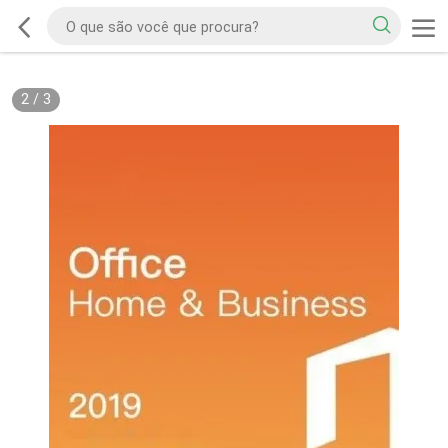
2
/
3