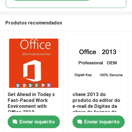
Produtos recomendados
Para casa
Get Ahead in Today s
chave 2013 do
Fast-Paced Work
produto do editor do
Environment with
e-mail de Digitas da
Produtos
Office 2019
chave da licença de
Professional Plus
1pc Office 2013
Enviar inquérito
Enviar inquérito
Vídeos