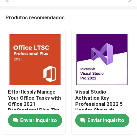
Produtos recomendados
Effortlessly Manage
Visual Studio
Para casa
Your Office Tasks with
Activation Key
Office 2021
Professional 2022 5
Professional Plus The
Usador Chave de
Produtos
Essential Software
Licença de Vida
Enviar inquérito
Enviar inquérito
Package
Vídeos