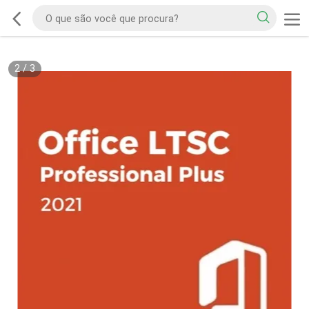
2
/
3