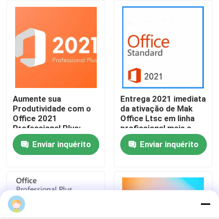
Sobre nós
Controle de qualidade
Contacte-nos
Aumente sua
Entrega 2021 imediata
Produtividade com o
da ativação de Mak
Office 2021
Office Ltsc em linha
Notícias
Professional Plus:
profissional mais a
Ferramentas
chave
Enviar inquérito
Enviar inquérito
Aprimoradas para 5
Solicite um orçamento
Dispositivos
Office 2024 Key Compra
sinal de adição profissional do escritório 2021