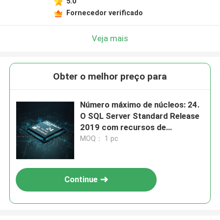
5.0
Fornecedor verificado
Veja mais
Obter o melhor preço para
Número máximo de núcleos: 24.
O SQL Server Standard Release
2019 com recursos de
segurança sim, oferece
MOQ： 1 pc
tratamento seguro de dados e
soluções de banco de dados
corporativas.
Continue