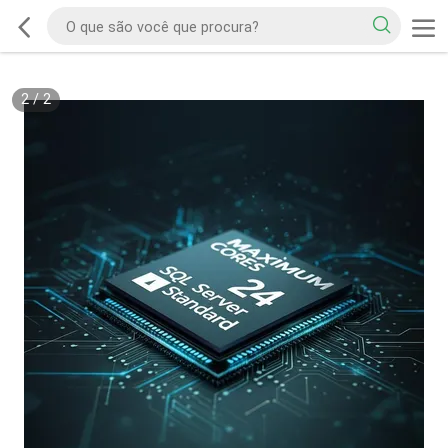
2
/
2