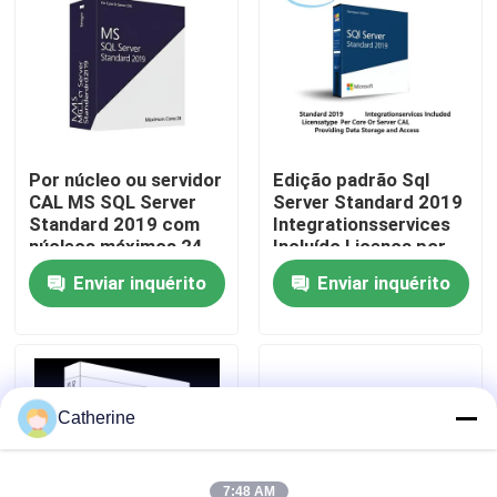
Sobre nós
Controle de qualidade
Por núcleo ou servidor
Edição padrão Sql
CAL MS SQL Server
Server Standard 2019
Contacte-nos
Standard 2019 com
Integrationsservices
núcleos máximos 24
Incluído Licença por
fornece gestão de
núcleo ou servidor
Notícias
Enviar inquérito
Enviar inquérito
banco de dados
CAL fornecendo
escalável e
armazenamento e
empresarial
acesso a dados
Solicite um orçamento
Office 2024 Key Compra
Catherine
sinal de adição profissional do escritório 2021
7:48 AM