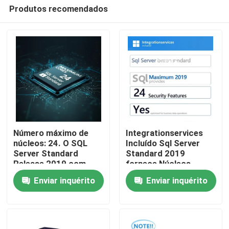
Produtos recomendados
Número máximo de
Integrationservices
núcleos: 24. O SQL
Incluído Sql Server
Server Standard
Standard 2019
Para casa
Release 2019 com
fornece Núcleos
recursos de
máximos 24
Enviar inquérito
Enviar inquérito
segurança sim,
Características de
Produtos
oferece tratamento
segurança Sim,
seguro de dados e
otimizado para
soluções de banco de
operações de dados
dados corporativas.
de negócios
Vídeos