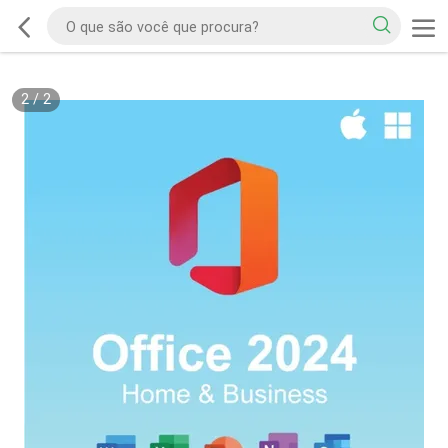
2
/
2