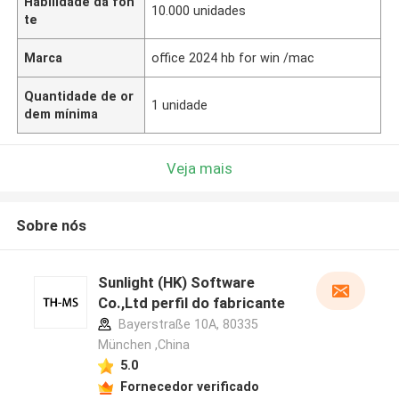
Habilidade da fon
10.000 unidades
te
Marca
office 2024 hb for win /mac
Quantidade de or
1 unidade
dem mínima
Veja mais
Sobre nós
Sunlight (HK) Software
Co.,Ltd perfil do fabricante
Bayerstraße 10A, 80335
München ,China
5.0
Fornecedor verificado