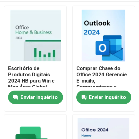
Escritório de
Comprar Chave do
Produtos Digitais
Office 2024 Gerencie
2024 HB para Win e
E-mails,
Mac Área Global
Compromissos e
Recursos Inovadores
Tarefas com
Enviar inquérito
Enviar inquérito
Para casa
Otimizando
Eficiência e
Processos de
Integração Perfeita
Gerenciamento de
entre Aplicativos do
Produtos
Documentos
Office
Vídeos