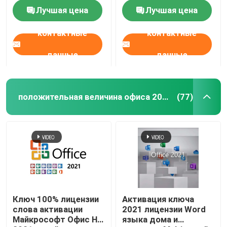
знакомый и
Лучшая цена
Лучшая цена
пользовательский
опыт
Положительная величина офиса 2019 профессионал
контактные
контактные
данные
данные
Офис 365 A3
MS 365 E3
положительная величина офиса 2021 профессиональная
(77)
Windows 11 профессиональное
Главный ключ Windows 11
Ключ для Windows 11 Enterprise
Ключ 100% лицензии
Активация ключа
слова активации
2021 лицензии Word
Windows Server 2025
Майкрософт Офис HS
языка дома и