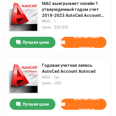
MAC выигрывает онлайн 1
утвержденный годом счет
2018-2023 AutoCad Account
AutoCAD версии образования
MOQ：1
электронной почты
Цена：$20-$30
контактные
Лучшая цена
данные
Годовая учетная запись
AutoCad Account Autocad
MOQ：1pc
Цена：USD
контактные
Лучшая цена
данные