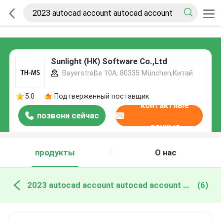
Sunlight (HK) Software Co.,Ltd
Bayerstraße 10A, 80335 München,Китай
5.0
Подтверженный поставщик
контактные
позвони сейчас
данные
продукты
О нас
2023 autocad account autocad account онлайн производство
(6)