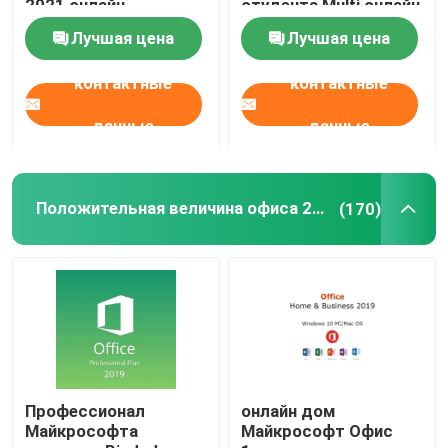
2021 онлайн
студента Multi онлайн
Лучшая цена
Лучшая цена
Windows Server 2022
контактные
контактные
сервер 2019 окон
данные
данные
SQL 2022 Std
Положительная величина офиса 2019 профессиональная
(170)
Стандарт SQL Server 2019
Профессионал
онлайн дом
Майкрософта
Майкрософт Офис