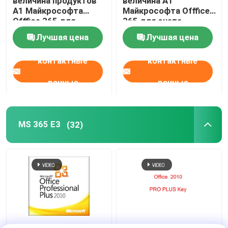
величина продуктов
величина A1
A1 Майкрософта
Майкрософта Offfice
Offfice 365 для
365 для счета
прибора английского
факультета весь TB
Лучшая цена
Лучшая цена
языка 5 счета
языка 1
образования
контактные
контактные
данные
данные
MS 365 E3
(32)
Полная активация
Кода активации