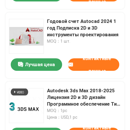
данные
Годовой счет Autocad 2024 1
год Подписка 2D и 3D
инструменты проектирования
MOQ：1 шт.
контактные
Лучшая цена
данные
Autodesk 3ds Max 2018-2025
Лицензия 2D и 3D дизайн
Программное обеспечение Тип
Обязательный счет
MOQ：1pc
Ассоциация Срок действия 1
Цена：USD,1 pc
год
контактные