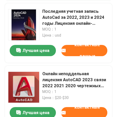
Последняя учетная запись
AutoCad за 2022, 2023 и 2024
годы Лицензия онлайн-
активация
MOQ：1
Цена：usd
контактные
Лучшая цена
данные
Онлайн неподдельная
лицензия AutoCAD 2023 связи
2022 2021 2020 чертежных
инструментов подписки
MOQ：1
Mac/PC 1 года чертя
Цена：$20-$30
контактные
Лучшая цена