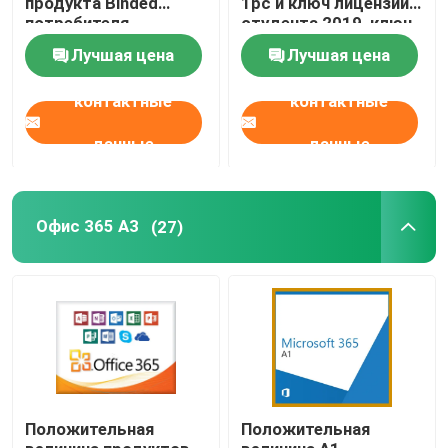
продукта Binded
1pc и ключ лицензии
потребителя
студента 2019, ключ
продолжительности
продукта слова Hb
Лучшая цена
Лучшая цена
жизни 1 ключа
2019
лицензии офиса 2019
контактные
контактные
пакета цифров
данные
данные
Офис 365 A3
(27)
Положительная
Положительная