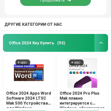
О нас
ДРУГИЕ КАТЕГОРИИ ОТ НАС
Контроль качества
Office 2024 Key Купить
(93)
Свяжитесь с нами
Новости
Запросите цитату
Office 2024 Key Купить
Office 2024 Apps Word
Office 2024 Pro Plus
Software 2024 LTSC
Mak плавно
Mak 500 Устройства
интегрируется с
для Windows
Windows, обеспечивая
положительная величина офиса 2021 профессионал