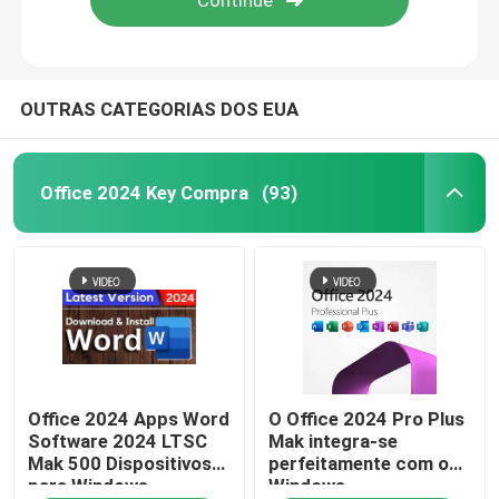
Sobre nós
OUTRAS CATEGORIAS DOS EUA
Controle de qualidade
Office 2024 Key Compra
(93)
Contacte-nos
Notícias
Solicite um orçamento
Office 2024 Key Compra
Office 2024 Apps Word
O Office 2024 Pro Plus
Software 2024 LTSC
Mak integra-se
Mak 500 Dispositivos
perfeitamente com o
para Windows
Windows,
sinal de adição profissional do escritório 2021