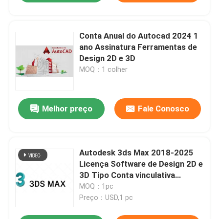
Conta Anual do Autocad 2024 1
ano Assinatura Ferramentas de
Design 2D e 3D
MOQ：1 colher
Melhor preço
Fale Conosco
Autodesk 3ds Max 2018-2025
Licença Software de Design 2D e
3D Tipo Conta vinculativa
Associação Validade 1 ano
MOQ：1pc
Preço：USD,1 pc