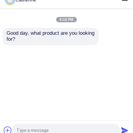
completa da palavra
ativação da Senhora
64Bit do código chave
Office do PC 5000
32 de Office 2010 da
ativação 2010 múltipla
6:18 PM
versão
Melhor preço
Melhor preço
Good day, what product are you looking 
for?
Fale Conosco
Fale Conosco
Veja mais
Casa
Mapa do Site
Fale Conosco
Desktop Site
Mapa do Site
Privacy Policy
Qualidade
Office 2024 Key Compra
Fábrica da
china.Copyright © 2026 Sunlight (HK) Software