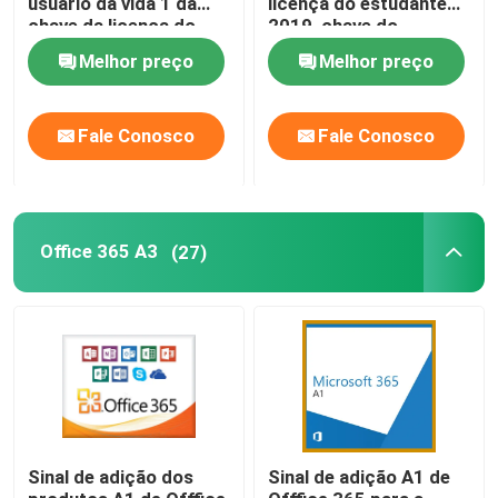
usuário da vida 1 da
licença do estudante
chave da licença do
2019, chave do
escritório 2019 do
produto da palavra do
Melhor preço
Melhor preço
bloco de Digitas
HB 2019
Fale Conosco
Fale Conosco
Office 365 A3
(27)
Sinal de adição dos
Sinal de adição A1 de