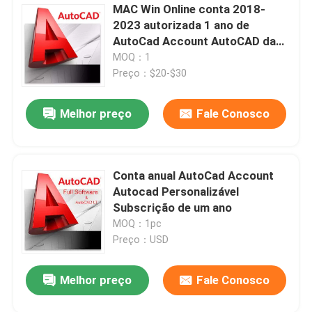
MAC Win Online conta 2018-
2023 autorizada 1 ano de
AutoCad Account AutoCAD da
versão da educação do e-mail
MOQ：1
Preço：$20-$30
Melhor preço
Fale Conosco
Conta anual AutoCad Account
Autocad Personalizável
Subscrição de um ano
MOQ：1pc
Preço：USD
Melhor preço
Fale Conosco