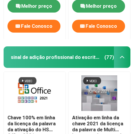
proporcionando uma
Melhor preço
Melhor preço
experiência familiar e
de usuário
Sinal de adição profissional do escritório 2019
Fale Conosco
Fale Conosco
Office 365 A3
MS 365 E3
sinal de adição profissional do escritório 2021
(77)
Windows 11 profissional
Chave da casa do Windows 11
Chave Enterprise do Windows 11
Chave 100% em linha
Ativação em linha da
da licença da palavra
chave 2021 da licença
Windows Server 2025
da ativação do HS
da palavra de Multi