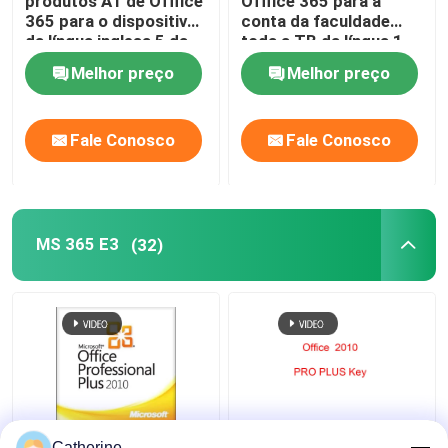
produtos A1 de Offfice
Offfice 365 para a
365 para o dispositivo
conta da faculdade
da língua inglesa 5 da
toda a TB da língua 1
conta da educação
Melhor preço
Melhor preço
Fale Conosco
Fale Conosco
MS 365 E3
(32)
Ativação 2010
Do código em linha da
Catherine