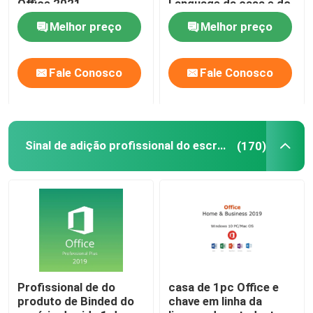
Office 2021
Language da casa e do
estudante
Melhor preço
Melhor preço
Windows Server 2022
Fale Conosco
Fale Conosco
servidor 2019 das janelas
SQL 2022 STD
Sinal de adição profissional do escritório 2019
(170)
SQL Server Standard 2019
Profissional de do
casa de 1pc Office e
produto de Binded do
chave em linha da