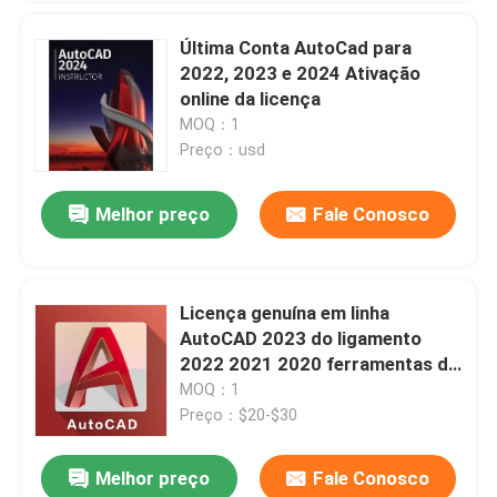
Última Conta AutoCad para
2022, 2023 e 2024 Ativação
online da licença
MOQ：1
Preço：usd
Melhor preço
Fale Conosco
Licença genuína em linha
AutoCAD 2023 do ligamento
2022 2021 2020 ferramentas de
desenho de esboço de uma
MOQ：1
assinatura Mac/PC de 1 ano
Preço：$20-$30
Melhor preço
Fale Conosco