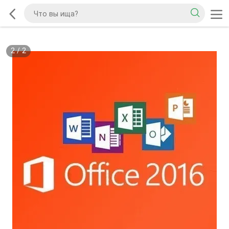
2
/
2