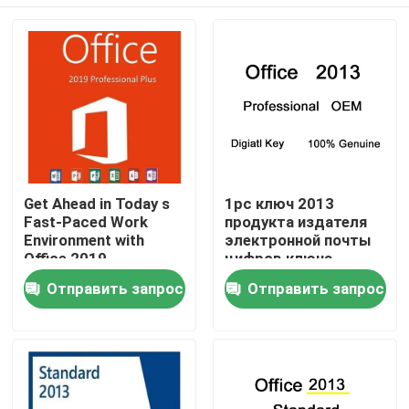
Get Ahead in Today s
1pc ключ 2013
Fast-Paced Work
продукта издателя
Environment with
электронной почты
Office 2019
цифров ключа
Professional Plus
лицензии
Домой
Отправить запрос
Отправить запрос
Майкрософт Офис
2013
Продукты
Видеозаписи