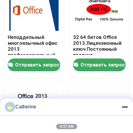
О нас
Контроль качества
Неподдельный
32 64 битов Office
многоязычный офис
2013 Лицензионный
2013
ключ Постоянный
Свяжитесь с нами
профессиональный
продукт
плюс ПК ключа 50
Отправить запрос
Отправить запрос
продукта
Новости
Запросите цитату
Catherine
Office 2024 Key Купить
4:37 AM
положительная величина офиса 2021 профессионал