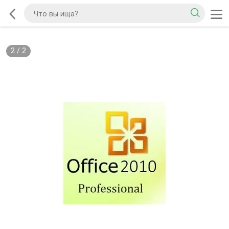
2
/
2