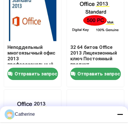
О нас
Контроль качества
Неподдельный
32 64 битов Office
Свяжитесь с нами
многоязычный офис
2013 Лицензионный
2013
ключ Постоянный
профессиональный
продукт
плюс ПК ключа 50
Новости
Отправить запрос
Отправить запрос
продукта
Запросите цитату
Office 2024 Key Купить
Catherine
положительная величина офиса 2021 профессионал