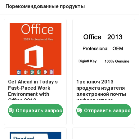
Порекомендованные продукты
Get Ahead in Today s
1pc ключ 2013
Fast-Paced Work
продукта издателя
Environment with
электронной почты
Домой
Office 2019
цифров ключа
Professional Plus
лицензии
Отправить запрос
Отправить запрос
Майкрософт Офис
Продукты
2013
Видеозаписи