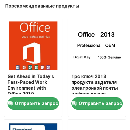
Порекомендованные продукты
Get Ahead in Today s
1pc ключ 2013
Fast-Paced Work
продукта издателя
Environment with
электронной почты
Домой
Office 2019
цифров ключа
Professional Plus
лицензии
Отправить запрос
Отправить запрос
Майкрософт Офис
Продукты
2013
Видеозаписи