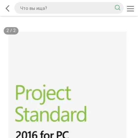
2
/
2