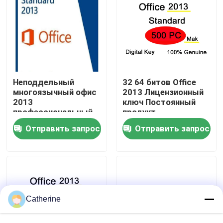
О нас
Контроль качества
Неподдельный
32 64 битов Office
Свяжитесь с нами
многоязычный офис
2013 Лицензионный
2013
ключ Постоянный
профессиональный
продукт
плюс ПК ключа 50
Новости
Отправить запрос
Отправить запрос
продукта
Запросите цитату
Office 2024 Key Купить
Catherine
положительная величина офиса 2021 профессионал