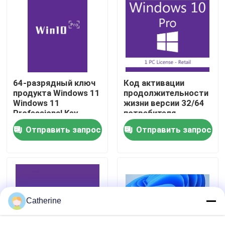
О нас
Контроль качества
64-разрядный ключ
Код активации
Свяжитесь с нами
продукта Windows 11
продолжительности
Windows 11
жизни версии 32/64
Professional Key
потребителя
Безопасная
выигрыша 10 Pro
Новости
Отправить запрос
Отправить запрос
активация для
розничный 1 полное
бизнеса
сдержанный
Запросите цитату
Office 2024 Key Купить
Catherine
положительная величина офиса 2021 профессионал