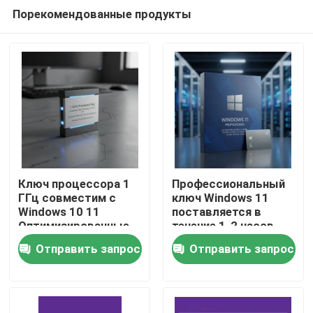
Порекомендованные продукты
Ключ процессора 1
Профессиональный
ГГц совместим с
ключ Windows 11
Windows 10 11
поставляется в
Домой
Оптимизированные
течение 1-2 часов
функции
Мгновенная
Отправить запрос
Отправить запрос
безопасности
подлинная активация
Продукты
Плавная работа
Платформа Windows
Подходит для
Безопасный
профессионалов
подлинный доступ
Видеозаписи