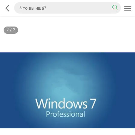
2
/
2