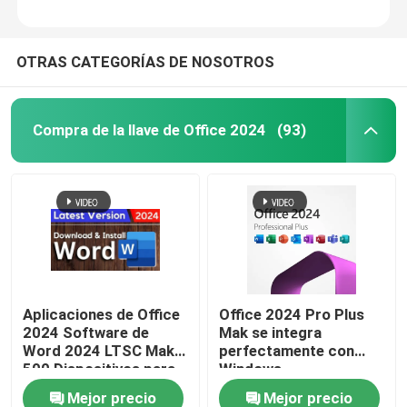
OTRAS CATEGORÍAS DE NOSOTROS
Compra de la llave de Office 2024
(93)
En casa
Aplicaciones de Office
Office 2024 Pro Plus
2024 Software de
Mak se integra
Productos
Word 2024 LTSC Mak
perfectamente con
500 Dispositivos para
Windows
Windows
proporcionando una
Mejor precio
Mejor precio
Los vídeos
experiencia familiar y