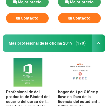
Mejor precio
Mejor precio
Más profesional de la oficina 2019
Contacto
Contacto
Se trata de Office 365 A3
Más profesional de la oficina 2019
(170)
Se aplicará el procedimiento siguiente:
Windows 11 profesional
Windows 11 clave de inicio
Clave de empresa de Windows 11
Profesional de del
hogar de 1pc Office y
producto de Binded del
llave en línea de la
usuario del curso de la
licencia del estudiante
El servidor de Windows 2025
vida 1 de la llave de la
2019, llave del