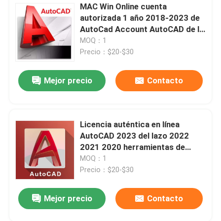
MAC Win Online cuenta
autorizada 1 año 2018-2023 de
AutoCad Account AutoCAD de la
versión de la educación del
MOQ：1
correo electrónico
Precio：$20-$30
Mejor precio
Contacto
Licencia auténtica en línea
AutoCAD 2023 del lazo 2022
2021 2020 herramientas de
dibujo de elaboración de la
MOQ：1
suscripción Mac/PC de 1 año
Precio：$20-$30
Mejor precio
Contacto