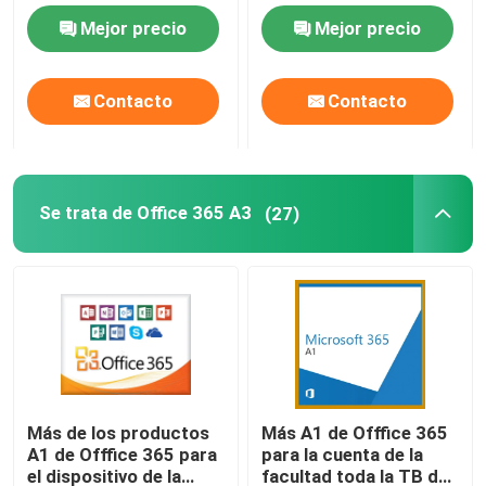
licencia de la oficina
producto de la palabra
Mejor precio
Mejor precio
2019 del paquete de
de la Hb 2019
El servidor de Windows 2022
Digitaces
Contacto
Contacto
servidor 2019 de las ventanas
Sql 2022 año
Se trata de Office 365 A3
(27)
Servidor SQL estándar 2019
Más de los productos
Más A1 de Offfice 365
A1 de Offfice 365 para
para la cuenta de la
el dispositivo de la
facultad toda la TB de