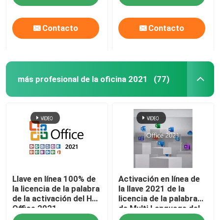
de usuario
Contacto
Contacto
Sobre nosotros
Control de calidad
más profesional de la oficina 2021
(77)
Contacta con nosotros
Noticias
Solicitar una cita
Llave en línea 100% de
Activación en línea de
Compra de la llave de Office 2024
la licencia de la palabra
la llave 2021 de la
de la activación del HS
licencia de la palabra
Office 2021
de Multi Language del
más profesional de la oficina 2021
hogar y del estudiante