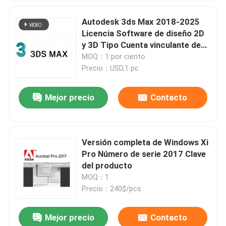
Autodesk 3ds Max 2018-2025
Licencia Software de diseño 2D
y 3D Tipo Cuenta vinculante de
asociación 1 año de validez
MOQ：1 por ciento
Precio：USD,1 pc
Mejor precio
Contacto
Versión completa de Windows Xi
Pro Número de serie 2017 Clave
del producto
MOQ：1
Precio：240$/pcs
Mejor precio
Contacto