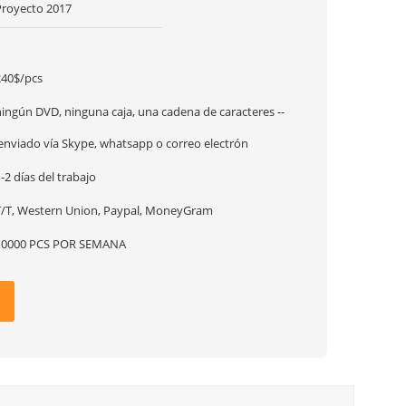
Proyecto 2017
1
240$/pcs
ningún DVD, ninguna caja, una cadena de caracteres --
¡enviado vía Skype, whatsapp o correo electrón
-2 días del trabajo
T/T, Western Union, Paypal, MoneyGram
10000 PCS POR SEMANA