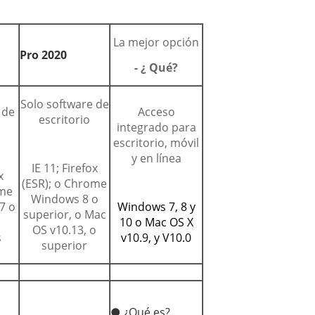
La mejor opción
Pro 2020
- ¿ Qué?
Solo software de
 de
Acceso
escritorio
integrado para
escritorio, móvil
y en línea
IE 11; Firefox
x
(ESR); o Chrome
ome
Windows 8 o
7 o
Windows 7, 8 y
superior, o Mac
10 o Mac OS X
OS v10.13, o
s
v10.9, y V10.0
superior
● ¿Qué es?