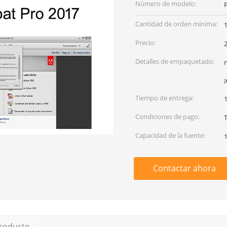
Número de modelo:
Cantidad de orden mínima:
Precio:
Detalles de empaquetado:
Tiempo de entrega:
1
Condiciones de pago:
Capacidad de la fuente:
Contactar ahora
producto