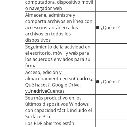
computadora, dispositivo móvil
o navegador web
Almacene, administre y
comparta archivos en línea con
acceso instantáneo a los
● ¿Qué es?
archivos en todos los
dispositivos
Seguimiento de la actividad en
el escritorio, móvil y web para
los acuerdos enviados para su
firma
Acceso, edición y
almacenamiento en su
Cuadro
,
¿
● ¿Qué es?
Qué haces?
, Google Drive,
y
Unedrive
Cuentas
Sea más productivo en los
últimos dispositivos Windows
con capacidad táctil, incluido el
Surface Pro
Los PDF abiertos están