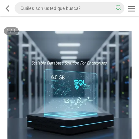
1
/
1