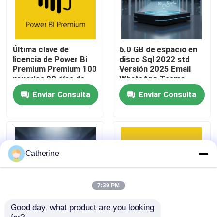
Sobre nosotros
Última clave de
6.0 GB de espacio en
Control de calidad
licencia de Power Bi
disco Sql 2022 std
Premium Premium 100
Versión 2025 Email
usuarios 90 días de
WhatsApp Teams
garantía
Solución de base de
Contacta con nosotros
Enviar Consulta
Enviar Consulta
datos escalable para
empresas
Noticias
Solicitar una cita
Catherine
Compra de la llave de Office 2024
7:39 PM
Good day, what product are you looking 
más profesional de la oficina 2021