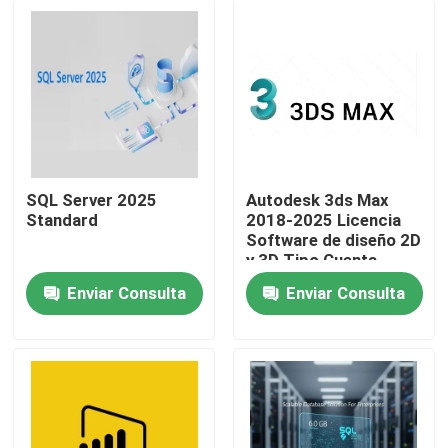
SQL Server 2025
Autodesk 3ds Max
Standard
2018-2025 Licencia
Software de diseño 2D
y 3D Tipo Cuenta
vinculante de
Enviar Consulta
Enviar Consulta
asociación 1 año de
En casa
validez
Productos
Los vídeos