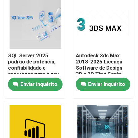
SQL Server 2025
Autodesk 3ds Max
padrão de potência,
2018-2025 Licença
confiabilidade e
Software de Design
segurança para o seu
2D e 3D Tipo Conta
negócio
vinculativa
Enviar inquérito
Enviar inquérito
Associação Validade 1
ano
Para casa
Produtos
Vídeos