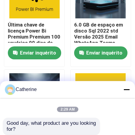
Sobre nós
Última chave de
6.0 GB de espaço em
licença Power Bi
disco Sql 2022 std
Controle de qualidade
Premium Premium 100
Versão 2025 Email
usuários 90 dias de
WhatsApp Teams
garantia
Solução de banco de
Enviar inquérito
Enviar inquérito
dados escalável para
Contacte-nos
empresas
Notícias
Catherine
Solicite um orçamento
2:29 AM
Office 2024 Key Compra
Good day, what product are you looking 
for?
Versão 2025 Conta
Power BI Premium 100
sinal de adição profissional do escritório 2021