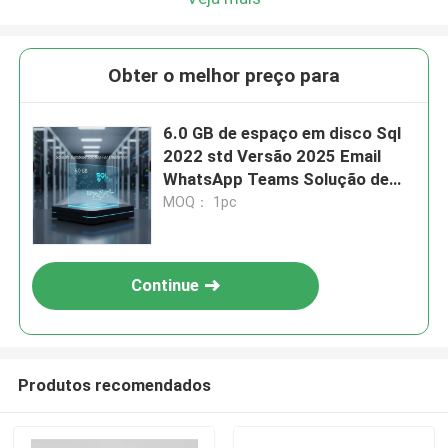
Obter o melhor preço para
6.0 GB de espaço em disco Sql
2022 std Versão 2025 Email
WhatsApp Teams Solução de
banco de dados escalável para
MOQ： 1pc
empresas
Continue
Produtos recomendados