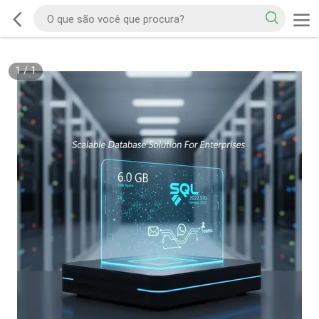
1
/
1