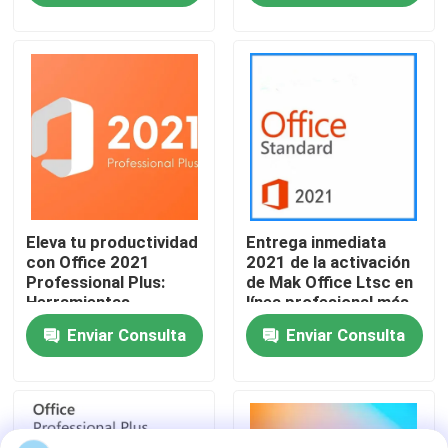
Sobre nosotros
Control de calidad
Contacta con nosotros
Eleva tu productividad
Entrega inmediata
Noticias
con Office 2021
2021 de la activación
Professional Plus:
de Mak Office Ltsc en
Herramientas
línea profesional más
Solicitar una cita
mejoradas para 5
llave
Enviar Consulta
Enviar Consulta
dispositivos
Compra de la llave de Office 2024
más profesional de la oficina 2021