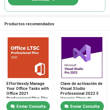
Productos recomendados
En casa
Effortlessly Manage
Clave de activación de
Your Office Tasks with
Visual Studio
Productos
Office 2021
Professional 2022 5
Professional Plus The
Usuario Clave de
Essential Software
licencia de por vida
Enviar Consulta
Enviar Consulta
Package
Los vídeos