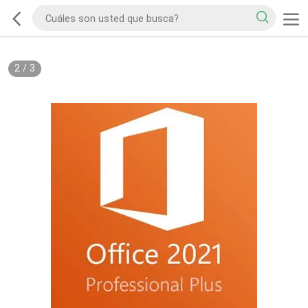
2
/
3