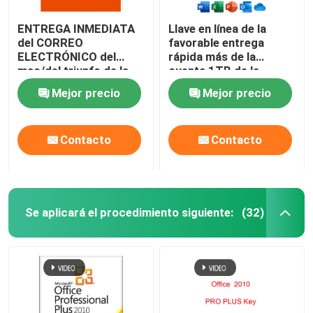
ENTREGA INMEDIATA
Llave en línea de la
del CORREO
favorable entrega
ELECTRÓNICO del
rápida más de la
mac/del triunfo de la
cuenta 1TB de la
cuenta de la oficina
oficina 365
Mejor precio
Mejor precio
365 del curso de la vida
Contacto
Contacto
Se aplicará el procedimiento siguiente:
(32)