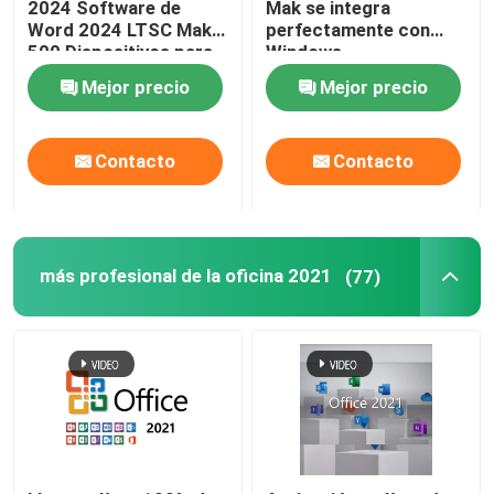
2024 Software de
Mak se integra
Word 2024 LTSC Mak
perfectamente con
500 Dispositivos para
Windows
Windows
proporcionando una
Mejor precio
Mejor precio
experiencia familiar y
de usuario
Contacto
Contacto
más profesional de la oficina 2021
(77)