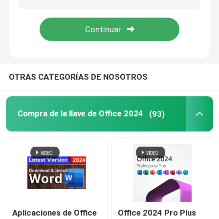
El servidor de Windows 2022
servidor 2019 de las ventanas
OTRAS CATEGORÍAS DE NOSOTROS
Sql 2022 año
Compra de la llave de Office 2024
(93)
Servidor SQL estándar 2019
Aplicaciones de Office
Office 2024 Pro Plus