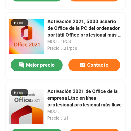
Activación 2021, 5000 usuario
de Office de la PC del ordenador
portátil Office profesional más la
llave 2021
MOQ：1PCS
Precio：$1/pcs
Mejor precio
Contacto
Activación 2021 de Office de la
empresa Ltsc en línea
profesional profesional más llave
MOQ：1
Precio：$1