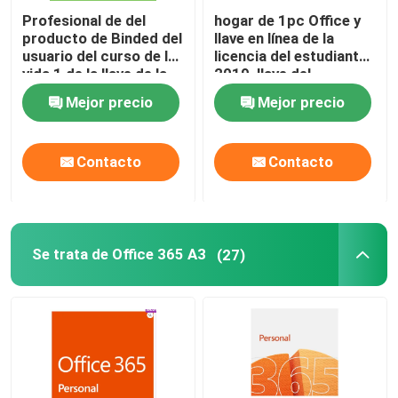
Profesional de del
hogar de 1pc Office y
producto de Binded del
llave en línea de la
usuario del curso de la
licencia del estudiante
vida 1 de la llave de la
2019, llave del
licencia de la oficina
producto de la palabra
Mejor precio
Mejor precio
2019 del paquete de
de la Hb 2019
Digitaces
Contacto
Contacto
Se trata de Office 365 A3
(27)