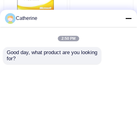
Activación completa
Activación múltiple
Catherine
2010 de la palabra
2010 de ms Office de la
64Bit del código
PC 5000 del código en
dominante 32 de Office
línea de la activación
2:50 PM
2010 de la versión
Mejor precio
Mejor precio
Good day, what product are you looking 
for?
Contacto
Contacto
Vea más
Inicio
Mapa del Sitio
Contactar Ahora
Desktop Site
Mapa del Sitio
Privacy Policy