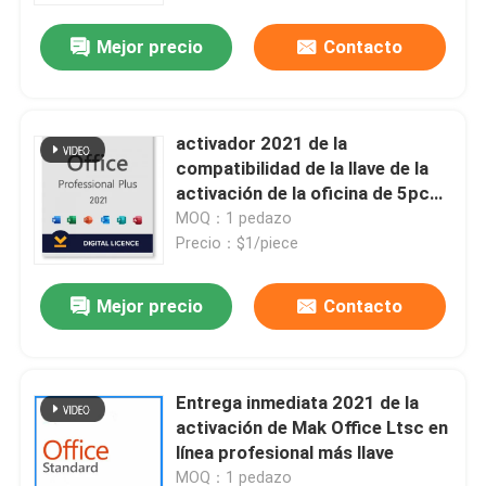
Mejor precio
Contacto
Sobre nosotros
Control de calidad
activador 2021 de la
compatibilidad de la llave de la
activación de la oficina de 5pc
Contacta con nosotros
32Bit alto
MOQ：1 pedazo
Precio：$1/piece
Noticias
Mejor precio
Contacto
Solicitar una cita
Entrega inmediata 2021 de la
Compra de la llave de Office 2024
activación de Mak Office Ltsc en
línea profesional más llave
más profesional de la oficina 2021
MOQ：1 pedazo