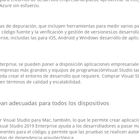
Azure sin esfuerzo.
adas de depuración, que incluyen herramientas para medir varios 
código fuente y la verificación y gestión de versionesLos desarrol
ise, incluidas las para iOS, Android y Windows desarrollo de apli
terprise, se pueden poner a disposición aplicaciones empresariale
mpresas más grandes y equipos de programaciónVisual Studio tam
a crear el entorno de desarrollo que requiere. Comprar Visual Stu
 en términos de calidad y escalabilidad.
ean adecuadas para todos los dispositivos
ir Visual Studio para Mac, también, lo que le permite crear aplicac
Visual Studio 2019 Enterprise ayuda a los desarrolladores a pasar
ntes para el código, y permite que las pruebas se realicen auto
glas de dependencia arquitectónica.