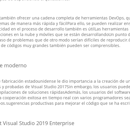
, también ofrecer una cadena completa de herramientas DevOps, qu
emas de manera más rápida y fácilPara ello, se pueden realizar e
pacidad en el proceso de desarrollo también es útilLas herramienta
licaciones en la nube y móviles que se están desarrollandoUn punto 
caso de problemas que de otro modo serían difíciles de reproduci
es de códigos muy grandes también pueden ser comprensibles.
re moderno
de fabricación estadounidense le dio importancia a la creación de
y probadas de Visual Studio 2017Sin embargo, los usuarios pueden
mpilaciones de soluciones rápidasAdemás, los usuarios del software
 cooperación exitosa en tiempo real con varios programadores sea 
pos.sugerencias productivas para mejorar el código que se ha escri
t Visual Studio 2019 Enterprise