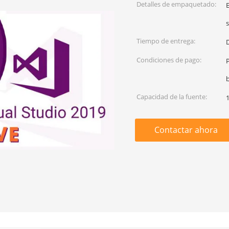
Detalles de empaquetado:
Tiempo de entrega:
Condiciones de pago:
P
Capacidad de la fuente:
1
Contactar ahora