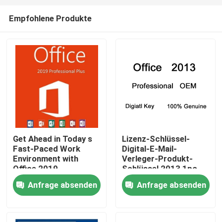
Empfohlene Produkte
Get Ahead in Today s
Lizenz-Schlüssel-
Fast-Paced Work
Digital-E-Mail-
Zu Hause
Environment with
Verleger-Produkt-
Office 2019
Schlüssel 2013 1pc
Professional Plus
Office 2013
Anfrage absenden
Anfrage absenden
Produkte
Videos