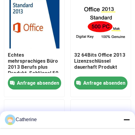
Über uns
Qualitätskontrolle
Echtes
32 64Bits Office 2013
Kontakt mit uns
mehrsprachiges Büro
Lizenzschlüssel
2013 Berufs plus
dauerhaft Produkt
Produkt-Schlüssel 50
Neuigkeiten
PC
Anfrage absenden
Anfrage absenden
Bitte um ein Angebot
Office 2024 Schlüssel kaufen
Catherine
Berufsplus des Büros 2021