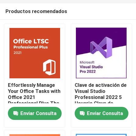
Productos recomendados
Effortlessly Manage
Clave de activación de
Your Office Tasks with
Visual Studio
En casa
Office 2021
Professional 2022 5
Professional Plus The
Usuario Clave de
Essential Software
licencia de por vida
Enviar Consulta
Enviar Consulta
Productos
Package
Los vídeos