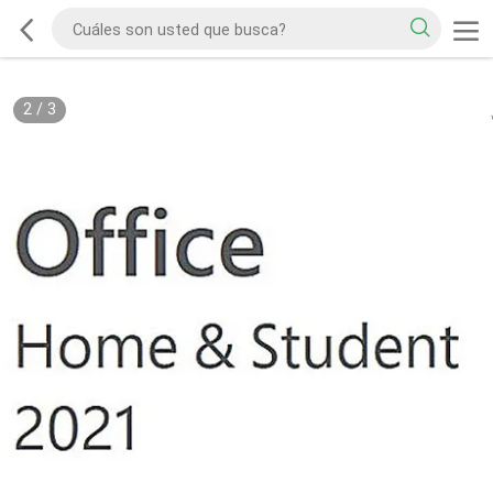
2
/
3