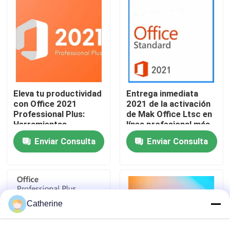
Sobre nosotros
Control de calidad
Eleva tu productividad
Entrega inmediata
Contacta con nosotros
con Office 2021
2021 de la activación
Professional Plus:
de Mak Office Ltsc en
Herramientas
línea profesional más
Noticias
mejoradas para 5
llave
Enviar Consulta
Enviar Consulta
dispositivos
Solicitar una cita
Compra de la llave de Office 2024
Catherine
más profesional de la oficina 2021