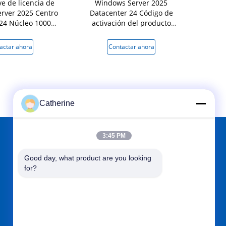
ve de licencia de
Windows Server 2025
Solución 
rver 2025 Centro
Datacenter 24 Código de
claves de 
 24 Núcleo 1000
activación del producto
2025 de 
suario
básico
proporciona
nivel empres
actar ahora
Contactar ahora
Conta
red s
Catherine
3:45 PM
ENCUÉNTRANOS EN
Good day, what product are you looking 
for?
Envíe