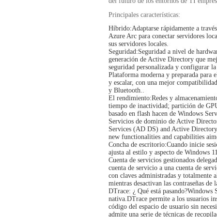
del futuro de los entornos de TI empres
Principales características
:
Híbrido:
Adaptarse rápidamente a través 
Azure Arc para conectar servidores loca
sus servidores locales.
Seguridad:
Seguridad a nivel de hardwar
generación de Active Directory que mejo
seguridad personalizada y configurar la
Plataforma moderna y preparada para el
y escalar, con una mejor compatibilid
y Bluetooth..
El rendimiento:
Redes y almacenamiento 
tiempo de inactividad; partición de GP
basado en flash hacen de Windows Serv
Servicios de dominio de Active Directo
Services (AD DS) and Active Director
new functionalities and capabilities a
Concha de escritorio:
Cuando inicie sesi
ajusta al estilo y aspecto de Windows 1
Cuenta de servicios gestionados delegad
cuenta de servicio a una cuenta de ser
con claves administradas y totalmente 
mientras desactivan las contraseñas de l
DTrace: ¿ Qué está pasando?
Windows S
nativa.DTrace permite a los usuarios i
código del espacio de usuario sin neces
admite una serie de técnicas de recopil