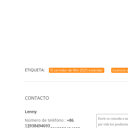
ETIQUETA:
El servidor de Win 2025 estándar
Licencia 
CONTACTO
Lenny
Número de teléfono :
+86
13938494693