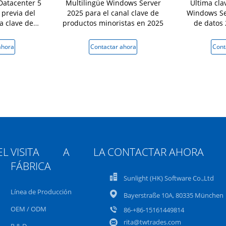
Datacenter 5
Multilingüe Windows Server
Última cla
 previa del
2025 para el canal clave de
Windows Se
a clave de
productos minoristas en 2025
de datos
n línea
u
ahora
Contactar ahora
Cont
L
VISITA A LA
CONTACTAR AHORA
FÁBRICA
Sunlight (HK) Software Co.,Ltd
Línea de Producción
Bayerstraße 10A, 80335 München
OEM / ODM
86-+86-15161449814
rita@twtrades.com