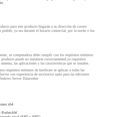
io.
roducto para este producto llegarán a su dirección de correo
u pedido, ya sea durante el horario comercial, por la noche o los
mente, su computadora debe cumplir con los requisitos mínimos
el producto puede no instalarse correctamenteLos requisitos
sistema, las aplicaciones y las características que se instalen.
stos requisitos mínimos de hardware se aplican a todas las
erver con experiencia de escritorio) tanto para las ediciones
indows Server Datacenter.
iones x64
PrefetchW
 segundo nivel (EPT o NPT)