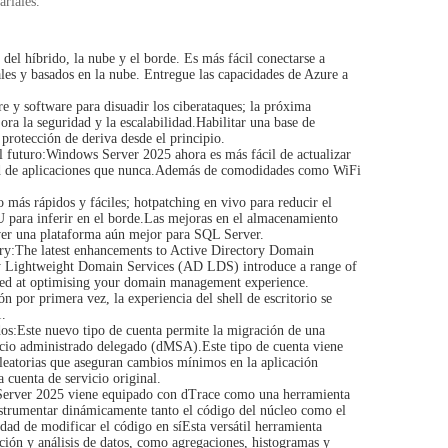
ariales.
del híbrido, la nube y el borde. Es más fácil conectarse a
les y basados en la nube. Entregue las capacidades de Azure a
e y software para disuadir los ciberataques; la próxima
ra la seguridad y la escalabilidad.Habilitar una base de
 protección de deriva desde el principio.
 futuro:
Windows Server 2025 ahora es más fácil de actualizar
ad de aplicaciones que nunca.Además de comodidades como WiFi
más rápidos y fáciles; hotpatching en vivo para reducir el
U para inferir en el borde.Las mejoras en el almacenamiento
er una plataforma aún mejor para SQL Server.
ry:
The latest enhancements to Active Directory Domain
y Lightweight Domain Services (AD LDS) introduce a range of
imed at optimising your domain management experience.
ón por primera vez, la experiencia del shell de escritorio se
1.
os:
Este nuevo tipo de cuenta permite la migración de una
vicio administrado delegado (dMSA).Este tipo de cuenta viene
aleatorias que aseguran cambios mínimos en la aplicación
a cuenta de servicio original.
erver 2025 viene equipado con dTrace como una herramienta
nstrumentar dinámicamente tanto el código del núcleo como el
idad de modificar el código en síEsta versátil herramienta
ación y análisis de datos, como agregaciones, histogramas y