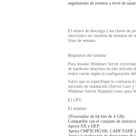
seguimiento de eventos a nivel de usuar
El enlace de descarga y las claves de p
electrónico en cuestión de minutos de s
fines de semana.
Requisitos del sistema:
Para instalar Windows Server correcta
de hardware descritos en este artículo.
reales varían según la configuración del 
Salvo que se especifique lo contrario,E
opciones de instalación (Server Core y S
Windows Server Standard como para W
El CPU:
El mínimo
1Procesador de 64 bits de 4 GHz
Compatible con el conjunto de instrucc
Apoya NX y DEP
Apoya CMPXCHG16b, LAHF/SAHF y 
Apoya la traducción de direcciones de