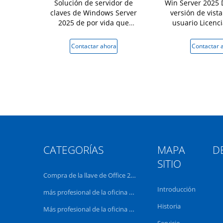
ver 2025
Solución de servidor de
Win Server 2025 
 Código de
claves de Windows Server
versión de vista
l producto
2025 de por vida que
usuario Licenci
co
proporciona rendimiento de
activación e
nivel empresarial y gestión de
 ahora
Contactar ahora
Contactar 
red simplificada
CATEGORÍAS
MAPA DE
SITIO
Compra de la llave de Office 2024
Introducción
más profesional de la oficina 2021
Historia
Más profesional de la oficina 2019