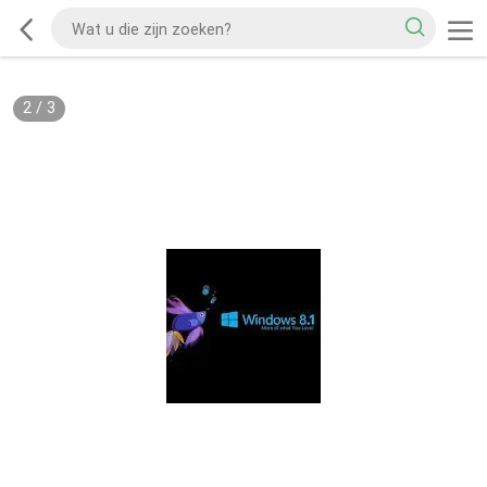
2
/
3