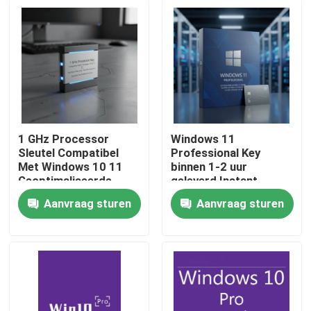
1 GHz Processor
Windows 11
Sleutel Compatibel
Professional Key
Met Windows 10 11
binnen 1-2 uur
Geoptimaliseerde
geleverd Instant
Beveiligingsfuncties
Genuine Activatie
Aanvraag sturen
Aanvraag sturen
Soepele Werking
Windows Platform
Huis
Geschikt Voor
Secure Genuine
Professioneel
Access
Producten
Video's