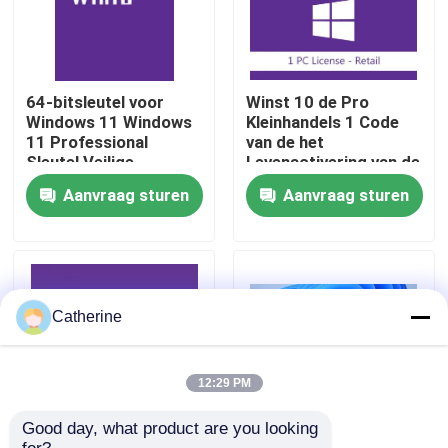
Over ons
64-bitsleutel voor
Winst 10 de Pro
Kwaliteitscontrole
Windows 11 Windows
Kleinhandels 1 Code
11 Professional
van de het
Sleutel Veilige
Levenactivering van de
Activering voor
Gebruikers Volledige
Neem contact met ons op
Aanvraag sturen
Aanvraag sturen
Bedrijfs- en
Versie 32/64bit
Ondernemingslicentie
Oplossing
Nieuws
Vraag een offerte
Catherine
Office 2024 Key kopen
12:29 PM
Good day, what product are you looking 
bureau 2021 beroeps plus