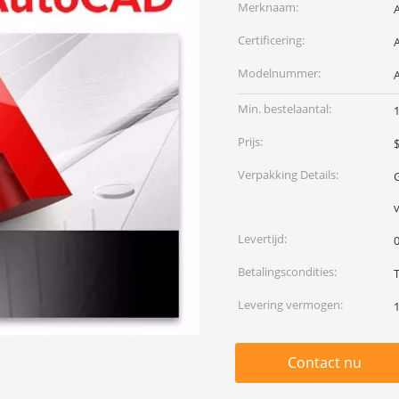
Merknaam:
Certificering:
Modelnummer:
Min. bestelaantal:
Prijs:
Verpakking Details:
Levertijd:
0
Betalingscondities:
Levering vermogen:
Contact nu