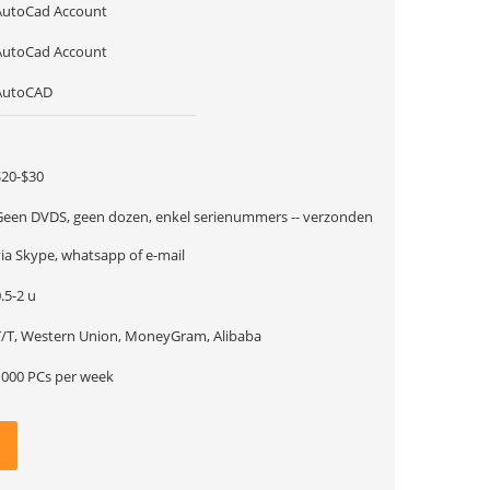
AutoCad Account
AutoCad Account
AutoCAD
1
$20-$30
Geen DVDS, geen dozen, enkel serienummers -- verzonden
via Skype, whatsapp of e-mail
.5-2 u
T/T, Western Union, MoneyGram, Alibaba
1000 PCs per week