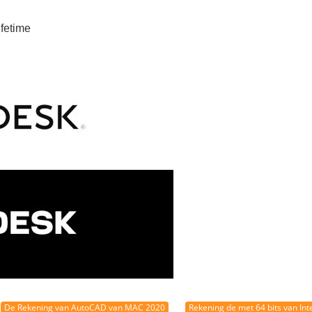
ifetime
De Rekening van AutoCAD van MAC 2020
Rekening de met 64 bits van Int