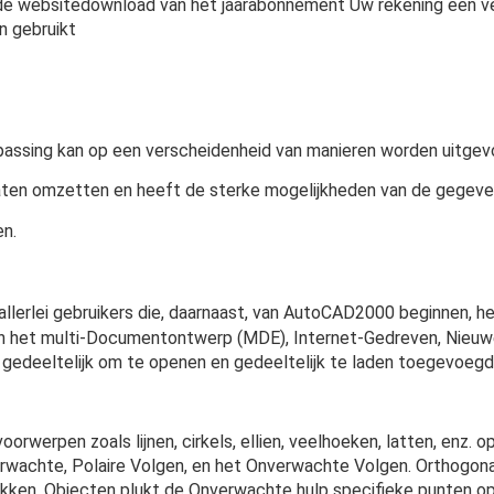
 de websitedownload van het jaarabonnement Uw rekening een vergu
n gebruikt
npassing kan op een verscheidenheid van manieren worden uitgev
ten omzetten en heeft de sterke mogelijkheden van de gegeven
n.
allerlei gebruikers die, daarnaast, van AutoCAD2000 beginnen, he
n het multi-Documentontwerp (MDE), Internet-Gedreven, Nieuwe
 gedeeltelijk om te openen en gedeeltelijk te laden toegevoegd
rwerpen zoals lijnen, cirkels, ellien, veelhoeken, latten, enz. 
rwachte, Polaire Volgen, en het Onverwachte Volgen. Orthogona
trekken, Objecten plukt de Onverwachte hulp specifieke punten 