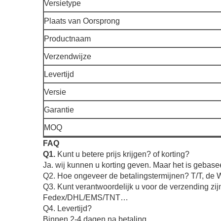
Versietype
Plaats van Oorsprong
Productnaam
Verzendwijze
Levertijd
Versie
Garantie
MOQ
FAQ
Q1.
Kunt u betere prijs krijgen? of korting?
Ja. wij kunnen u korting geven. Maar het is gebase
Q2. Hoe ongeveer de betalingstermijnen? T/T, de 
Q3. Kunt verantwoordelijk u voor de verzending zij
Fedex/DHL/EMS/TNT…
Q4. Levertijd?
Binnen 2-4 dagen na betaling.