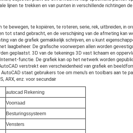
 lijnen te trekken en van punten in verschillende richtingen de
te bewegen, te kopiëren, te roteren, serie, rek, uitbreiden, in 
tot stand gebracht, en de verschijning van de afmeting kan word
ting van de grafiek gemakkelijk schrijven, en u kunt eigenschap
het laagbeheer. De grafische voorwerpen allen worden gevestigd o
den geplaatst. 3D van de tekenings 3D vast lichaam en oppervl
 Internet-functie. De grafiek kan op het netwerk worden gepubl
AutoCAD verstrekt een verscheidenheid van grafiek en beeldfor
 AutoCAD staat gebruikers toe om menu's en toolbars aan te pas
DS, ARX, enz. voor secundair
autocad Rekening
Voorraad
Besturingssysteem
Vensters