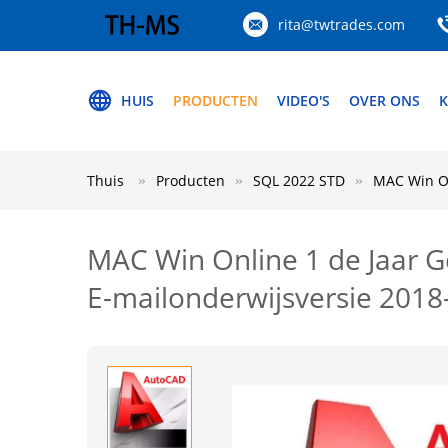
rita@twtrades.com
HUIS
PRODUCTEN
VIDEO'S
OVER ONS
K
Thuis
Producten
SQL 2022 STD
MAC Win On
MAC Win Online 1 de Jaar 
E-mailonderwijsversie 2018