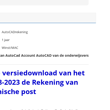
AutoCADrekening
1 jaar
Winst/MAC
van AutoCad Account AutoCAD van de onderwijsversie
e versiedownload van het
8-2023 de Rekening van
ische post