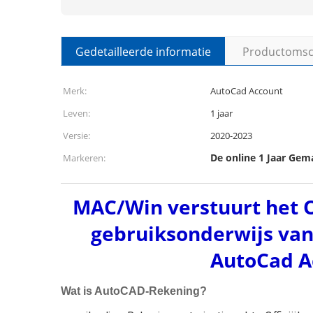
Gedetailleerde informatie
Productomsch
Merk:
AutoCad Account
Leven:
1 jaar
Versie:
2020-2023
De online 1 Jaar Ge
Markeren:
MAC/Win verstuurt het O
gebruiksonderwijs van
AutoCad A
Wat is AutoCAD-Rekening?