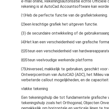
e-mail online, Rekeningsautorisatie echte Officiële
rekening is al AutoCad Accountsoftware kan worde
⑴Heb de perfecte functie van de grafiektekening.
⑵een krachtige grafiek het uitgeven functie.
(3) de secundaire ontwikkeling of de gebruikersaa
⑷Het kan een verscheidenheid van grafische forma
⑸Steun een verscheidenheid van hardwareapparate
⑹Steun veelvoudige werkende platforms
⑺Universeel, makkelijk te gebruiken, geschikt voor 
Ontwerpcentrum van AutoCAD (ADC), het Milieu va
verbeterde callout mogelijkheden, en de capaciteit
vlakke tekening
Een tekeningshulp die tot fundamentele grafische voo
tekeningshulp zoals het Orthogonal, Objecten Onve
gemakkelijk om horizontale en verticale lijnen te 