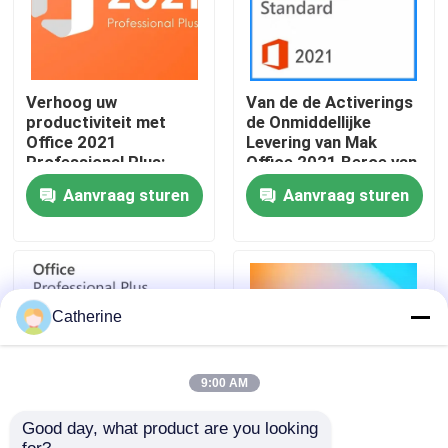
Over ons
Verhoog uw
Van de de Activerings
Kwaliteitscontrole
productiviteit met
de Onmiddellijke
Office 2021
Levering van Mak
Professional Plus:
Office 2021 Beroe van
Verbeterde tools voor
Ltsc Online plus
Neem contact met ons op
Aanvraag sturen
Aanvraag sturen
5 apparaten
Sleutel
Nieuws
Vraag een offerte
Catherine
Office 2024 Key kopen
9:00 AM
Good day, what product are you looking 
bureau 2021 beroeps plus