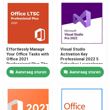
Effortlessly Manage
Visual Studio
Your Office Tasks with
Activation Key
Office 2021
Professional 2022 5
Professional Plus The
Gebruiker Levenslange
Essential Software
Licentie Sleutel
Aanvraag sturen
Aanvraag sturen
Package
Huis
Producten
Video's