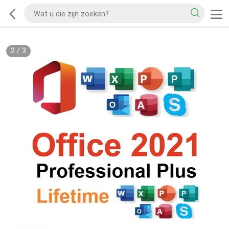
2
/
3