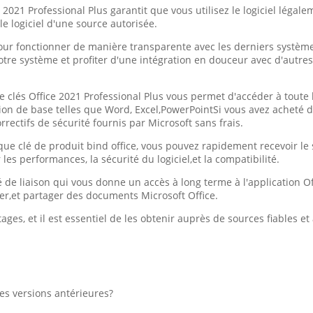
ce 2021 Professional Plus garantit que vous utilisez le logiciel léga
le logiciel d'une source autorisée.
our fonctionner de manière transparente avec les derniers systèmes d
votre système et profiter d'une intégration en douceur avec d'autr
de clés Office 2021 Professional Plus vous permet d'accéder à toute l
ion de base telles que Word, Excel,PowerPointSi vous avez acheté de
rrectifs de sécurité fournis par Microsoft sans frais.
que clé de produit bind office, vous pouvez rapidement recevoir le 
es performances, la sécurité du logiciel,et la compatibilité.
de liaison qui vous donne un accès à long terme à l'application Offi
ier,et partager des documents Microsoft Office.
ages, et il est essentiel de les obtenir auprès de sources fiables et
les versions antérieures?