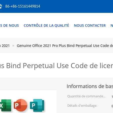
86-+86-15161449814
S DE NOUS
CONTRÔLE DE LA QUALITÉ
NOUS CONTACTER
N
u 2021
Genuine Office 2021 Pro Plus Bind Perpetual Use Code de
s Bind Perpetual Use Code de lice
Informations de ba
Quantité de commande
1
min:
Détails d'emballage:
E