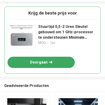
Krijg de beste prijs voor
Stuurtijd 0,5-2 Uren Sleutel
gebouwd om 1 GHz-processor
te ondersteunen Minimale
systeemvereisten die zorgen
MOQ： 1pc
voor consistent en output
Doorgaan
Geadviseerde Producten