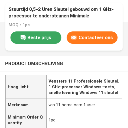
Stuurtijd 0,5-2 Uren Sleutel gebouwd om 1 GHz-
processor te ondersteunen Minimale
systeemvereisten die zorgen voor consistent en
MOQ：1pc
output
Beste prijs
Contacteer ons
PRODUCTOMSCHRIJVING
Vensters 11 Professionele Sleutel
,
Hoog licht:
1 GHz-processor Windows-toets
,
snelle levering Windows 11 sleutel
Merknaam
win 11 home oem 1 user
Minimum Order Q
1pc
uantity