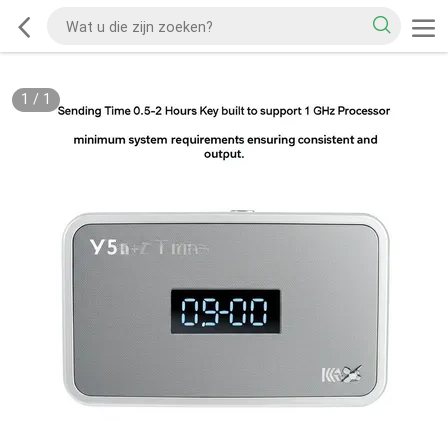
1
/
1