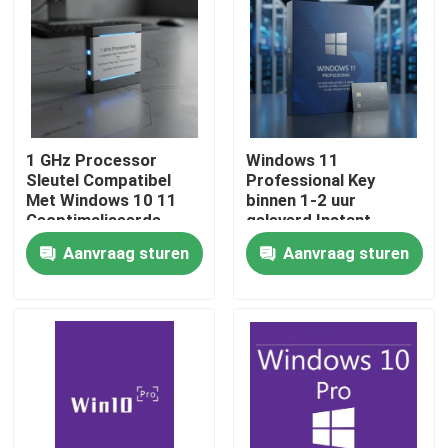
1 GHz Processor
Windows 11
Sleutel Compatibel
Professional Key
Met Windows 10 11
binnen 1-2 uur
Geoptimaliseerde
geleverd Instant
Beveiligingsfuncties
Genuine Activatie
Aanvraag sturen
Aanvraag sturen
Soepele Werking
Windows Platform
Geschikt Voor
Secure Genuine
Professioneel
Access
Huis
Producten
Video's