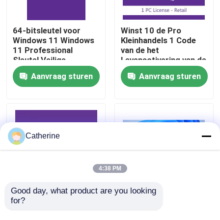
Over ons
64-bitsleutel voor
Winst 10 de Pro
Windows 11 Windows
Kleinhandels 1 Code
11 Professional
van de het
Kwaliteitscontrole
Sleutel Veilige
Levenactivering van de
Activering voor
Gebruikers Volledige
Aanvraag sturen
Aanvraag sturen
Bedrijfs- en
Versie 32/64bit
Ondernemingslicentie
Neem contact met ons op
Oplossing
Nieuws
Catherine
Vraag een offerte
4:38 PM
Office 2024 Key kopen
Good day, what product are you looking 
for?
Win 10/11 Pro For
Windows 11
Workstation Dual User
Professional
bureau 2021 beroeps plus